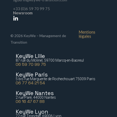
+33 (0)6 59 70 99 75
Newsroom
Mentions
© 2026 KeyWe – Management de
légales
Transition
KeyWe Lille
87 rue du Molinel, 59700 Marcq-en-Baoreul
06 59 70 99 75
KeyWe Paris
5 bis rue Marguerite de Rochechouart 75009 Paris
06 77 64 21 54
KeyWe Nantes
2 rue Paré, 44000 Nantes
06 16 47 67 88
KeyWe Lyon
72 rue Tronchet, 69006 Lyon