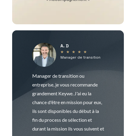
A. D
V
★
★
★
★
★
Manager de transition
C
Manager de transition ou
Keywe est un c
entreprise, je vous recommande
management de t
grandement Keywe. J'ai eu la
humaine. Le pr
chance d'être en mission pour eux,
recrutement est
ils sont disponibles du début à la
Sophie est pro
fin du process de sélection et
de transition et 
durant la mission ils vous suivent et
indispensable e