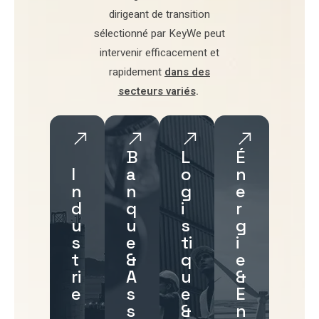
dirigeant de transition
sélectionné par
KeyWe
peut
intervenir efficacement et
rapidement
dans des
secteurs variés
.
B
L
É
I
a
o
n
n
n
g
e
d
q
i
r
u
u
s
g
s
e
ti
i
t
&
q
e
ri
A
u
&
e
s
e
E
s
&
n