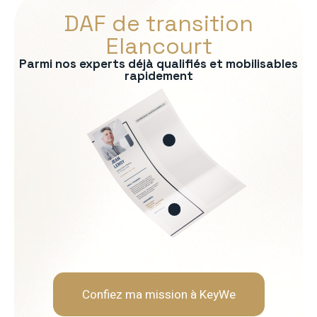
DAF de transition
Elancourt
Parmi nos experts déjà qualifiés et mobilisables
rapidement
s :
ontrôle de gestion
bancaire
consolidation
uridique
ère
Soft Skills recherchées :
Rigueur et fiabilité
Neutralité et indépendanc
Capacité d'analyse et de 
Pédagogie envers les opér
Confiez ma mission à KeyWe