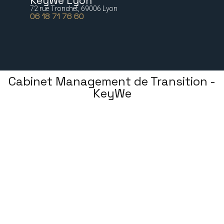
KeyWe Lyon
72 rue Tronchet, 69006 Lyon
06 18 71 76 60
Cabinet Management de Transition -
KeyWe