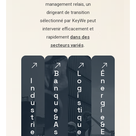
management relais
, un
dirigeant de transition
sélectionné par
KeyWe
peut
intervenir efficacement et
rapidement
dans des
secteurs variés
.
B
L
É
I
a
o
n
n
n
g
e
d
q
i
r
u
u
s
g
s
e
ti
i
t
&
q
e
ri
A
u
&
e
s
e
E