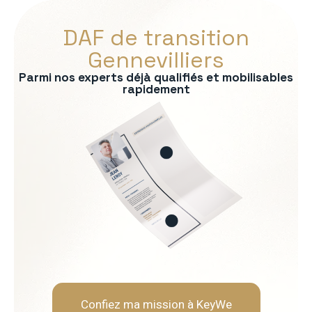
DAF de transition
Gennevilliers
Parmi nos experts déjà qualifiés et mobilisables
rapidement
s :
ontrôle de gestion
bancaire
consolidation
uridique
ère
Soft Skills recherchées :
Rigueur et fiabilité
Neutralité et indépendanc
Capacité d'analyse et de 
Pédagogie envers les opér
Confiez ma mission à KeyWe