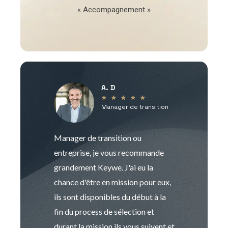
« Accompagnement »
A. D
V
★
★
★
★
★
Manager de transition
C
Manager de transition ou
Keywe est un c
entreprise, je vous recommande
management de t
grandement Keywe. J'ai eu la
humaine. Le pr
chance d'être en mission pour eux,
recrutement est
ils sont disponibles du début à la
Sophie est pro
fin du process de sélection et
de transition et 
durant la mission ils vous suivent et
indispensable e