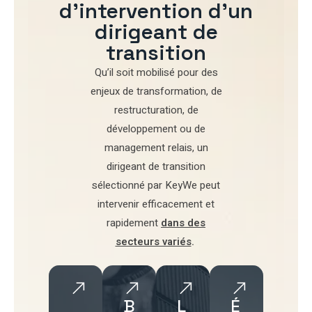
d'intervention d'un
dirigeant de
transition
Qu’il soit mobilisé pour
des
enjeux de transformation
,
de
restructuration
,
de
développement
ou de
management relais
, un
dirigeant de transition
sélectionné par
KeyWe
peut
intervenir efficacement et
rapidement
dans des
secteurs variés
.
B
L
É