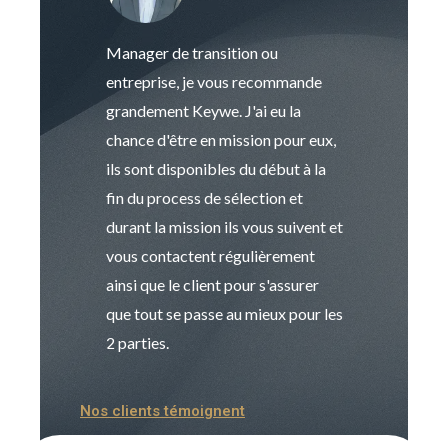
Manager de transition ou
Keywe est un c
entreprise, je vous recommande
management de t
grandement Keywe. J'ai eu la
humaine. Le pr
chance d'être en mission pour eux,
recrutement est
ils sont disponibles du début à la
Sophie est pro
fin du process de sélection et
de transition et 
durant la mission ils vous suivent et
indispensable e
vous contactent régulièrement
manager. Gran
ainsi que le client pour s'assurer
que tout se passe au mieux pour les
2 parties.
Nos clients témoignent