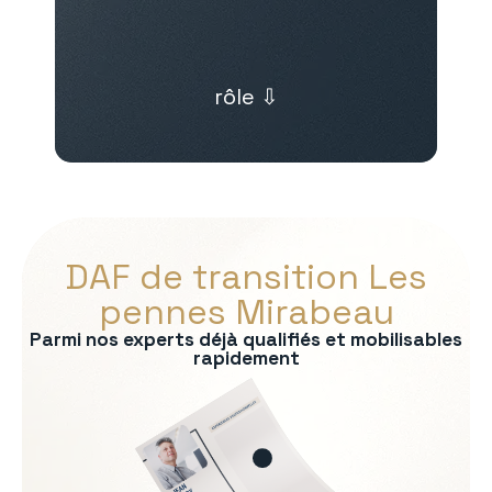
rôle ⇩
DAF de transition Les
pennes Mirabeau
Parmi nos experts déjà qualifiés et mobilisables
rapidement
s :
ontrôle de gestion
bancaire
consolidation
uridique