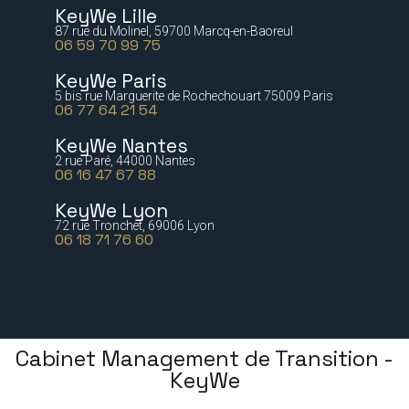
KeyWe Lille
87 rue du Molinel, 59700 Marcq-en-Baoreul
06 59 70 99 75
KeyWe Paris
5 bis rue Marguerite de Rochechouart 75009 Paris
06 77 64 21 54
KeyWe Nantes
2 rue Paré, 44000 Nantes
06 16 47 67 88
KeyWe Lyon
72 rue Tronchet, 69006 Lyon
06 18 71 76 60
Cabinet Management de Transition -
KeyWe