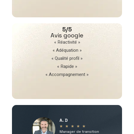
5/5
Avis google
« Réactivité »
« Adéquation »
« Qualité profil »
« Rapide »
« Accompagnement »
A. D
V
★
★
★
★
★
Manager de transition
C