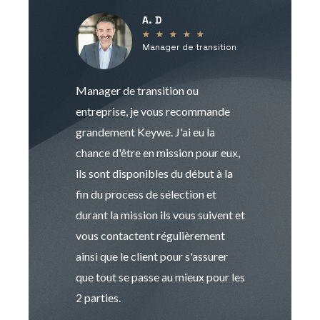
A. D
V
★
★
★
★
★
Manager de transition
C
Manager de transition ou
Keywe est un c
entreprise, je vous recommande
management de t
grandement Keywe. J'ai eu la
humaine. Le pr
chance d'être en mission pour eux,
recrutement est
ils sont disponibles du début à la
Sophie est pro
fin du process de sélection et
de transition et 
durant la mission ils vous suivent et
indispensable e
vous contactent régulièrement
manager. Gran
ainsi que le client pour s'assurer
que tout se passe au mieux pour les
2 parties.