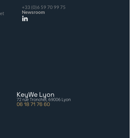
+33 (0)6 59 70 99 75
Newsroom
 et
KeyWe Lyon
72 rue Tronchet, 69006 Lyon
06 18 71 76 60