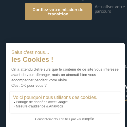
Actualiser votre
Confiez votre mission de
parcours
transition
© 2026 KeyWe – Ma
KeyWe Lille
KeyWe
87 rue du Molinel, 59700 Marcq-en-
5 bis rue
Baoreul
75009 Pa
06 59 70 99 75
06 77 6