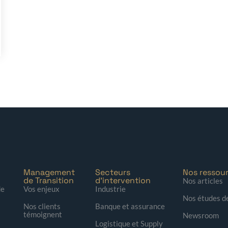
Management
Secteurs
Nos ressou
de Transition
d'intervention
Nos articles
de
Vos enjeux
Industrie
Nos études d
Nos clients
Banque et assurance
témoignent
Newsroom
Logistique et Supply