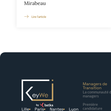
Mirabeau
Lire l'article
Managers de
Transition
La communauté 
managers
Première
candidature
Lille
Paris
Nantes
Lyon