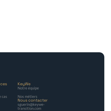
rces
KeyWe
Notre équipe
e cas
Nos métiers
Nous contacter
sguerin@keywe-
transition.com