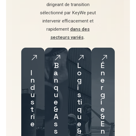
dirigeant de transition
sélectionné par
KeyWe
peut
intervenir efficacement et
rapidement
dans des
secteurs variés
.
B
L
É
I
a
o
n
n
n
g
e
d
q
i
r
u
u
s
g
s
e
ti
i
t
&
q
e
ri
A
u
&
e
s
e
E
s
&
n