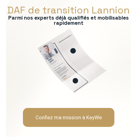
DAF de transition Lannion
Parmi nos experts déjà qualifiés et mobilisables
rapidement
s :
ontrôle de gestion
bancaire
consolidation
uridique
ère
Soft Skills recherchées :
Rigueur et fiabilité
Neutralité et indépendanc
Capacité d'analyse et de 
Pédagogie envers les opér
Confiez ma mission à KeyWe