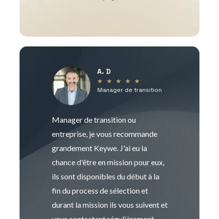
A. D
V
★
★
★
★
★
Manager de transition
C
Manager de transition ou
Keywe est un c
entreprise, je vous recommande
management de t
grandement Keywe. J'ai eu la
humaine. Le pr
chance d'être en mission pour eux,
recrutement est
ils sont disponibles du début à la
Sophie est pro
fin du process de sélection et
de transition et 
durant la mission ils vous suivent et
indispensable e
vous contactent régulièrement
manager. Gran