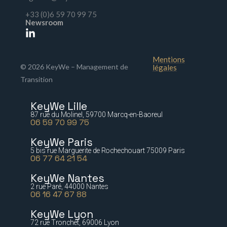
+33 (0)6 59 70 99 75
Newsroom
Mentions
© 2026 KeyWe – Management de
légales
Transition
KeyWe Lille
87 rue du Molinel, 59700 Marcq-en-Baoreul
06 59 70 99 75
KeyWe Paris
5 bis rue Marguerite de Rochechouart 75009 Paris
06 77 64 21 54
KeyWe Nantes
2 rue Paré, 44000 Nantes
06 16 47 67 88
KeyWe Lyon
72 rue Tronchet, 69006 Lyon