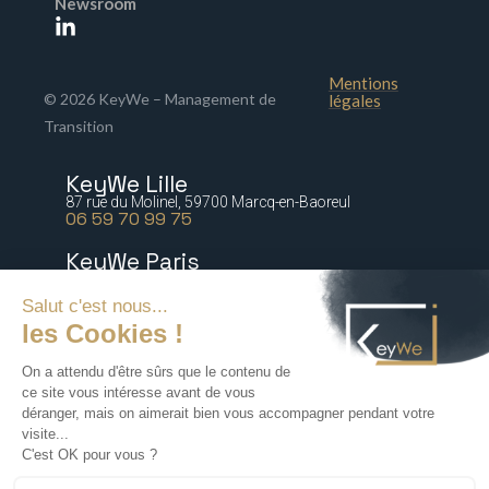
Newsroom
Mentions
© 2026 KeyWe – Management de
légales
Transition
KeyWe Lille
87 rue du Molinel, 59700 Marcq-en-Baoreul
06 59 70 99 75
KeyWe Paris
5 bis rue Marguerite de Rochechouart 75009 Paris
06 77 64 21 54
KeyWe Nantes
2 rue Paré, 44000 Nantes
06 16 47 67 88
KeyWe Lyon
72 rue Tronchet, 69006 Lyon
06 18 71 76 60