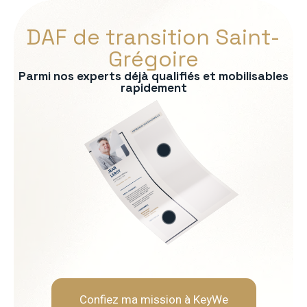
DAF de transition Saint-
Grégoire
Parmi nos experts déjà qualifiés et mobilisables
rapidement
s :
ontrôle de gestion
bancaire
consolidation
uridique
ère
Soft Skills recherchées :
Rigueur et fiabilité
Neutralité et indépendanc
Capacité d'analyse et de 
Pédagogie envers les opér
Confiez ma mission à KeyWe