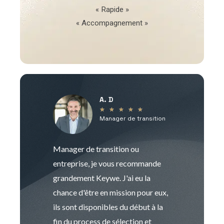
« Rapide »
« Accompagnement »
A. D
V
★
★
★
★
★
Manager de transition
C
Manager de transition ou
Keywe est un c
entreprise, je vous recommande
management de t
grandement Keywe. J'ai eu la
humaine. Le pr
chance d'être en mission pour eux,
recrutement est
ils sont disponibles du début à la
Sophie est pro
fin du process de sélection et
de transition et 