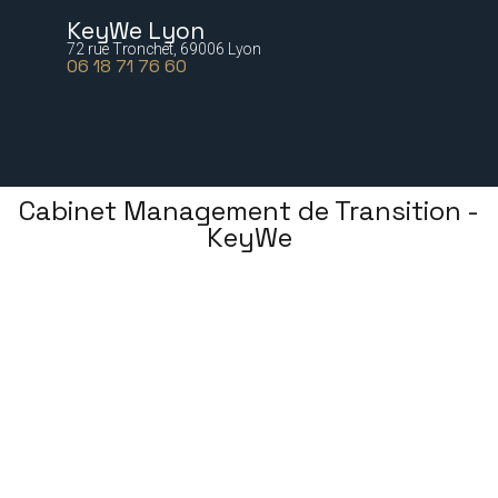
KeyWe Lyon
72 rue Tronchet, 69006 Lyon
06 18 71 76 60
Cabinet Management de Transition -
KeyWe