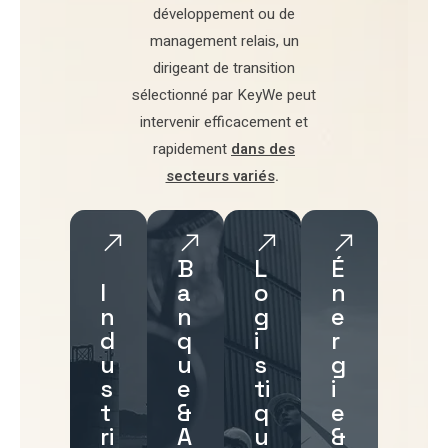
développement
ou de
management relais
, un
dirigeant de transition
sélectionné par
KeyWe
peut
intervenir efficacement et
rapidement
dans des
secteurs variés
.
B
L
É
I
a
o
n
n
n
g
e
d
q
i
r
u
u
s
g
s
e
ti
i
t
&
q
e
ri
A
u
&