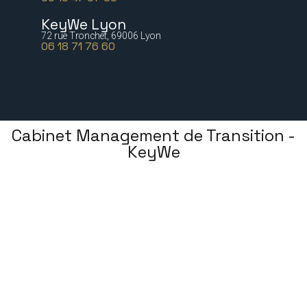
KeyWe Lyon
72 rue Tronchet, 69006 Lyon
06 18 71 76 60
Cabinet Management de Transition -
KeyWe