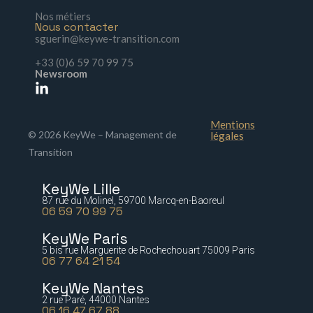
Nos métiers
Nous contacter
sguerin@keywe-transition.com
+33 (0)6 59 70 99 75
Newsroom
Mentions
© 2026 KeyWe – Management de
légales
Transition
KeyWe Lille
87 rue du Molinel, 59700 Marcq-en-Baoreul
06 59 70 99 75
KeyWe Paris
5 bis rue Marguerite de Rochechouart 75009 Paris
06 77 64 21 54
KeyWe Nantes
2 rue Paré, 44000 Nantes
06 16 47 67 88