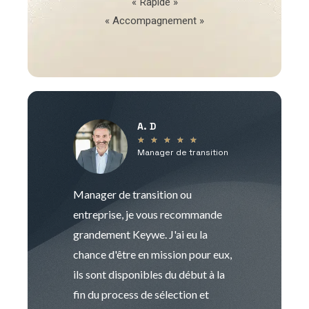
« Rapide »
« Accompagnement »
A. D
V
★
★
★
★
★
Manager de transition
C
Manager de transition ou
Keywe est un c
entreprise, je vous recommande
management de t
grandement Keywe. J'ai eu la
humaine. Le pr
chance d'être en mission pour eux,
recrutement est
ils sont disponibles du début à la
Sophie est pro
fin du process de sélection et
de transition et 