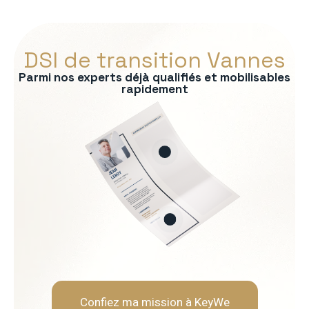
DSI de transition Vannes
Parmi nos experts déjà qualifiés et mobilisables
rapidement
s :
tage des SI
on des risques
P/CRM
es IT
Soft Skills recherchées :
èmes
Vision stratégique et sens
Capacité à vulgariser les s
Rigueur et orienté résultat
Leadership et gestion de l
Confiez ma mission à KeyWe