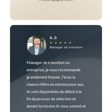
A. D
V
★
★
★
★
★
Manager de transition
C
Manager de transition ou
Keywe est un c
entreprise, je vous recommande
management de t
grandement Keywe. J'ai eu la
humaine. Le pr
chance d'être en mission pour eux,
recrutement est
ils sont disponibles du début à la
Sophie est pro
fin du process de sélection et
de transition et 
durant la mission ils vous suivent et
indispensable e