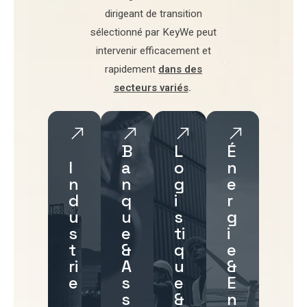
dirigeant de transition
sélectionné par
KeyWe
peut
intervenir efficacement et
rapidement
dans des
secteurs variés
.
B
L
É
I
a
o
n
n
n
g
e
d
q
i
r
u
u
s
g
s
e
ti
i
t
&
q
e
ri
A
u
&
e
s
e
E
s
&
n