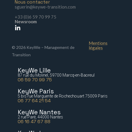
Nous contacter
sguerin@keywe-transition.com
+33 (0)6 59 70 99 75
Newsroom
Mentions
© 2026 KeyWe – Management de
légales
Transition
KeyWe Lille
87 rue du Molinel, 59700 Marcq-en-Baoreul
06 59 70 99 75
KeyWe Paris
5 bis rue Marguerite de Rochechouart 75009 Paris
06 77 64 21 54
KeyWe Nantes
2 rue Paré, 44000 Nantes
06 16 47 67 88