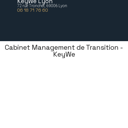
KeyWe Lyon
72 rue Tronchet, 69006 Lyon
06 18 71 76 60
Cabinet Management de Transition -
KeyWe