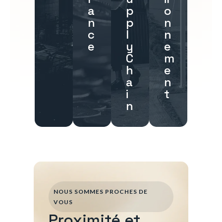
a
p
o
n
p
n
c
l
n
e
y
e
C
m
h
e
a
n
i
t
n
NOUS SOMMES PROCHES DE
VOUS
Proximité et