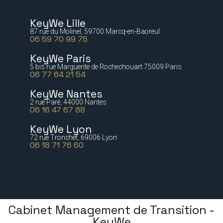
KeyWe Lille
87 rue du Molinel, 59700 Marcq-en-Baoreul
06 59 70 99 75
KeyWe Paris
5 bis rue Marguerite de Rochechouart 75009 Paris
06 77 64 21 54
KeyWe Nantes
2 rue Paré, 44000 Nantes
06 16 47 67 88
KeyWe Lyon
72 rue Tronchet, 69006 Lyon
06 18 71 76 60
Cabinet Management de Transition -
KeyWe