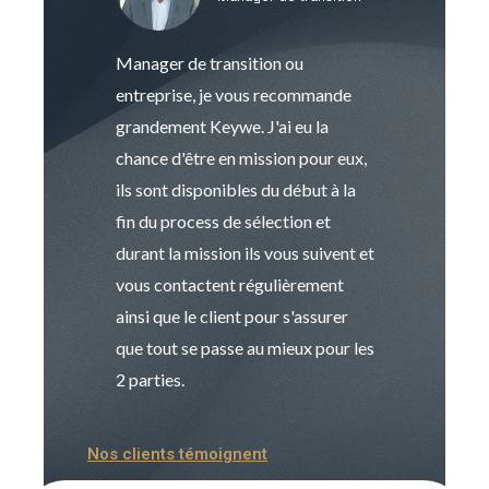
Manager de transition ou
Keywe est un c
entreprise, je vous recommande
management de t
grandement Keywe. J'ai eu la
humaine. Le pr
chance d'être en mission pour eux,
recrutement est
ils sont disponibles du début à la
Sophie est pro
fin du process de sélection et
de transition et 
durant la mission ils vous suivent et
indispensable e
vous contactent régulièrement
manager. Gran
ainsi que le client pour s'assurer
que tout se passe au mieux pour les
2 parties.
Nos clients témoignent