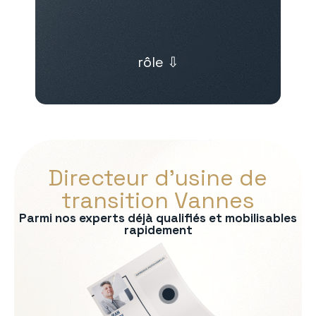
rôle ⇩
Directeur d’usine de
transition Vannes
Parmi nos experts déjà qualifiés et mobilisables
rapidement
s :
on
rmité QHSE
e production