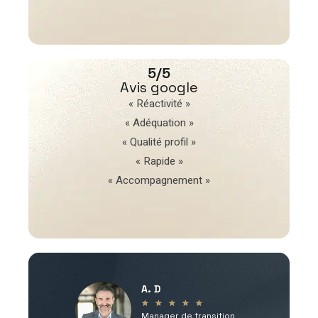
5/5
Avis google
« Réactivité »
« Adéquation »
« Qualité profil »
« Rapide »
« Accompagnement »
A. D
V
★
★
★
★
★
Manager de transition
C