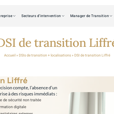
reprise
Secteurs d’intervention
Manager de Transition
DSI de transition Liffr
Accueil
»
DSIs de transition + localisations
»
DSI de transition Liffré
n Liffré
cision compte, l’absence d’un
prise à des risques immédiats :
e de sécurité non traitée
rmation digitale
estataires externes