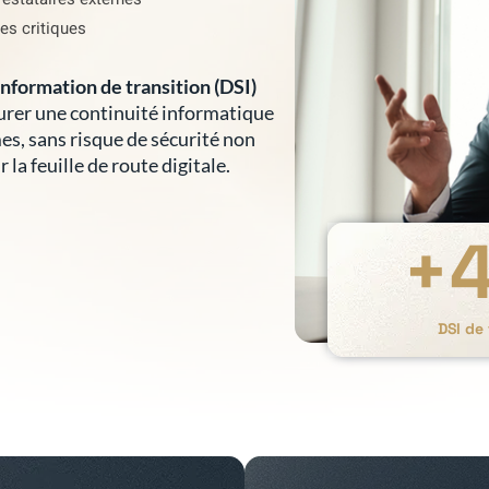
es critiques
nformation de transition (DSI)
surer une continuité informatique
es, sans risque de sécurité non
 la feuille de route digitale.
+
DSI de 