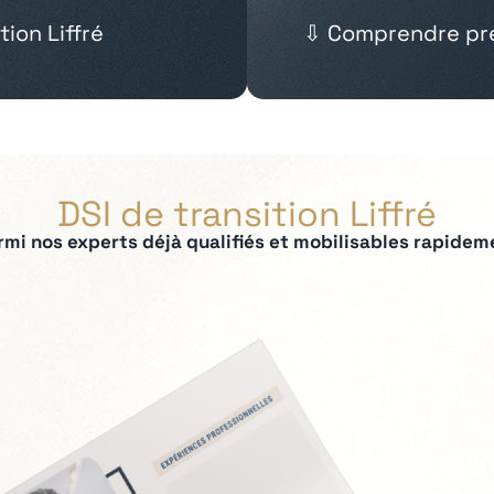
tion Liffré
⇩ Comprendre pré
DSI de transition Liffré
rmi nos experts déjà qualifiés et mobilisables rapidem
ées :
ilotage des SI