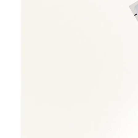
Cybersécurité et ge
Transformation digit
Gestion de projets 
Management des éq
Architecture des s