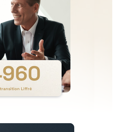
4960
transition Liffré