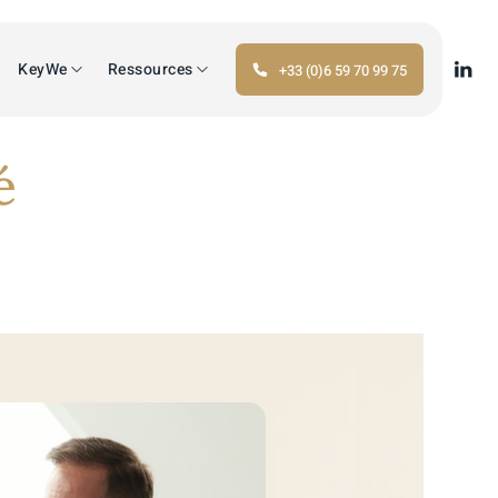
KeyWe
Ressources
+33 (0)6 59 70 99 75
é