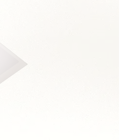
s :
sens des enjeux métier
les sujets techniques
ultats
 de la complexité