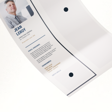
stion des risques
ale
ERP/CRM
uipes IT
ystèmes
Soft Skills recherchée
Vision stratégique et 
Capacité à vulgariser 
Rigueur et orienté rés
Leadership et gestion