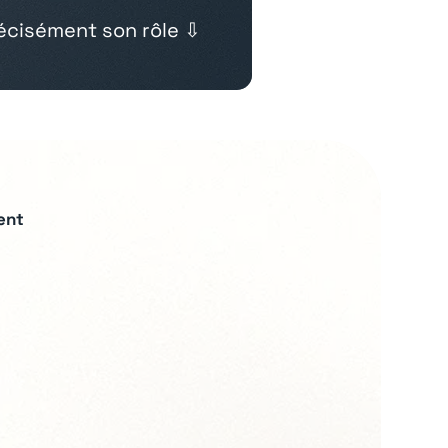
cisément son rôle ⇩
ent