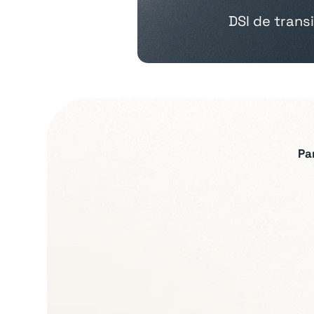
DSI de transi
Pa
Expertises recherch
Gouvernance IT et p