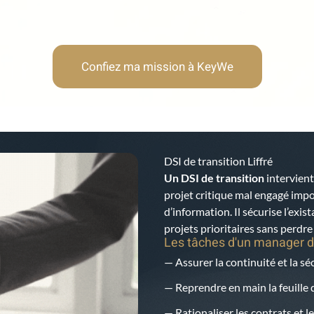
Confiez ma mission à KeyWe
DSI de transition Liffré
Un DSI de transition
intervient
projet critique mal engagé imp
d’information. Il sécurise l’exis
projets prioritaires sans perdr
Les tâches d'un manager d
— Assurer la continuité et la s
— Reprendre en main la feuille d
— Rationaliser les contrats et le