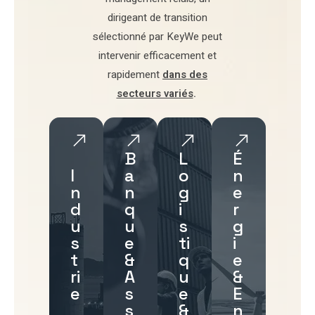
dirigeant de transition
sélectionné par
KeyWe
peut
intervenir efficacement et
rapidement
dans des
secteurs variés
.
B
L
É
I
a
o
n
n
n
g
e
d
q
i
r
u
u
s
g
s
e
ti
i
t
&
q
e
ri
A
u
&
e
s
e
E
s
&
n