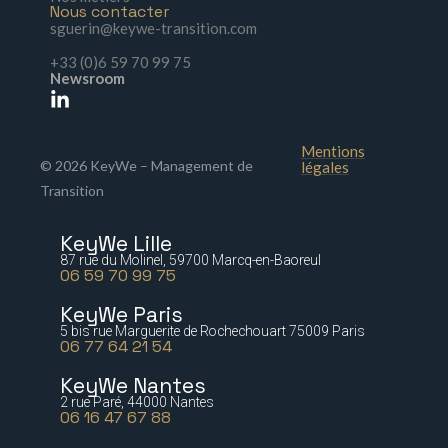
Nous contacter
sguerin@keywe-transition.com
+33 (0)6 59 70 99 75
Newsroom
Mentions
© 2026 KeyWe – Management de
légales
Transition
KeyWe Lille
87 rue du Molinel, 59700 Marcq-en-Baoreul
06 59 70 99 75
KeyWe Paris
5 bis rue Marguerite de Rochechouart 75009 Paris
06 77 64 21 54
KeyWe Nantes
2 rue Paré, 44000 Nantes
06 16 47 67 88