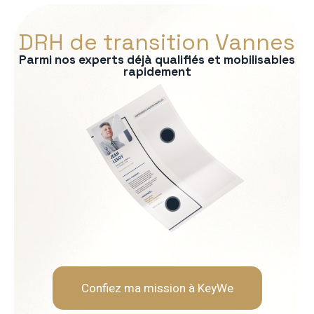
DRH de transition Vannes
Parmi nos experts déjà qualifiés et mobilisables
rapidement
s :
RP
formité RH
 recrutement
ationnelle
Soft Skills recherchées :
Écoute et intelligence relat
Fermeté et équité
Gestion des tensions et mé
Discrétion et confidentialit
Confiez ma mission à KeyWe