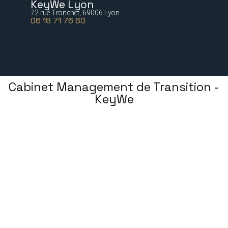
KeyWe Lyon
72 rue Tronchet, 69006 Lyon
06 18 71 76 60
Cabinet Management de Transition -
KeyWe