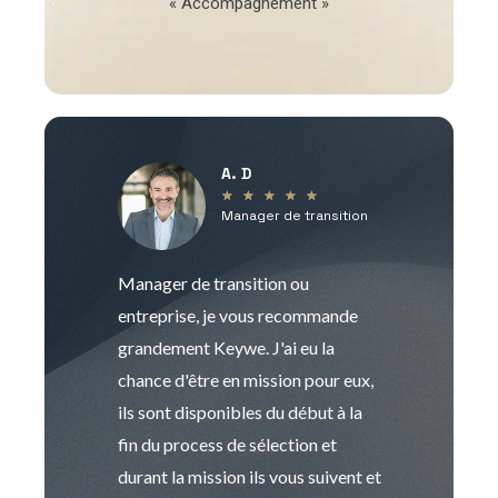
« Accompagnement »
A. D
V
★
★
★
★
★
Manager de transition
C
Manager de transition ou
Keywe est un c
entreprise, je vous recommande
management de t
grandement Keywe. J'ai eu la
humaine. Le pr
chance d'être en mission pour eux,
recrutement est
ils sont disponibles du début à la
Sophie est pro
fin du process de sélection et
de transition et 
durant la mission ils vous suivent et
indispensable e