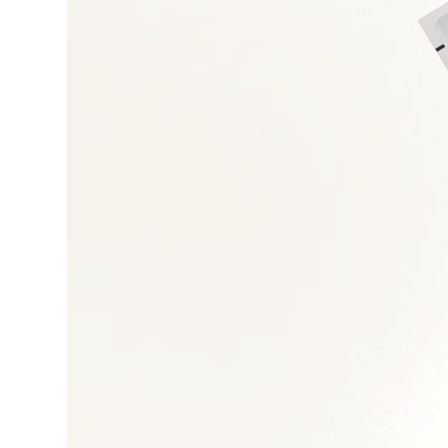
Cybersécurité et ge
Transformation digit
Gestion de projets 
Management des éq
Architecture des s