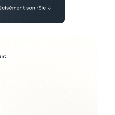
cisément son rôle ⇩
ent