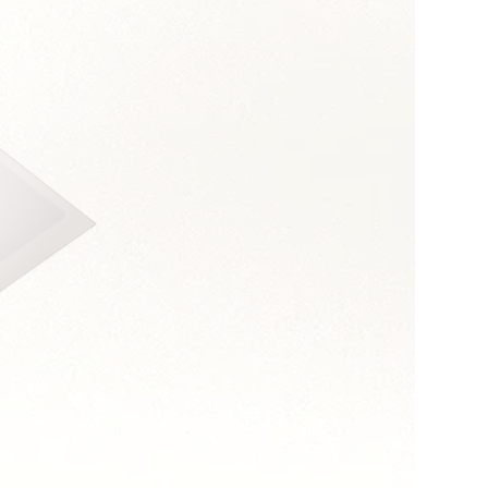
s :
sens des enjeux métier
les sujets techniques
ultats
 de la complexité