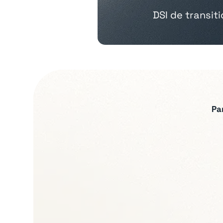
DSI de transit
Pa
Expertises recherch
Gouvernance IT et p