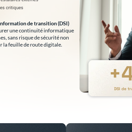
es critiques
nformation de transition (DSI)
surer une continuité informatique
es, sans risque de sécurité non
 la feuille de route digitale.
+
DSI de t