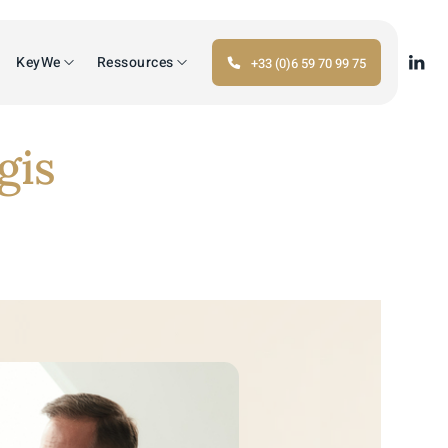
KeyWe
Ressources
+33 (0)6 59 70 99 75
gis