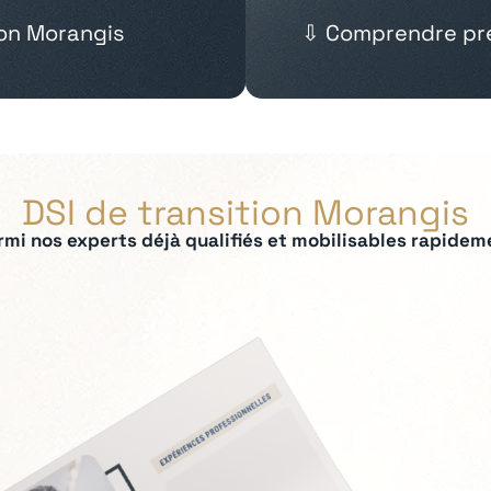
ion Morangis
⇩ Comprendre pré
DSI de transition Morangis
rmi nos experts déjà qualifiés et mobilisables rapidem
ées :
ilotage des SI