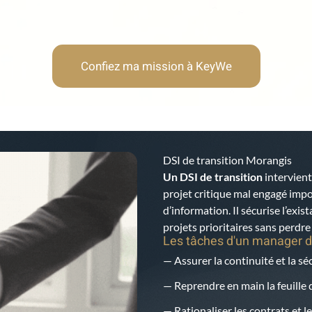
Confiez ma mission à KeyWe
DSI de transition Morangis
Un DSI de transition
intervient
projet critique mal engagé imp
d’information. Il sécurise l’exis
projets prioritaires sans perdr
Les tâches d'un manager d
— Assurer la continuité et la s
— Reprendre en main la feuille d
— Rationaliser les contrats et le