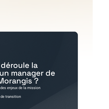
déroule la
'un manager de
Morangis
?
 des enjeux de la mission
 de transition