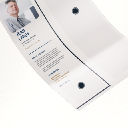
stion des risques
ale
ERP/CRM
uipes IT
ystèmes
Soft Skills recherchée
Vision stratégique et 
Capacité à vulgariser 
Rigueur et orienté rés
Leadership et gestion