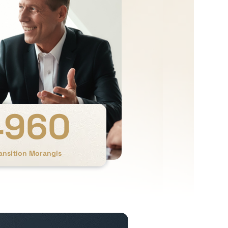
4960
ransition Morangis