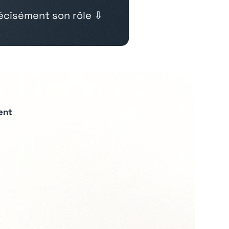
cisément son rôle ⇩
ent