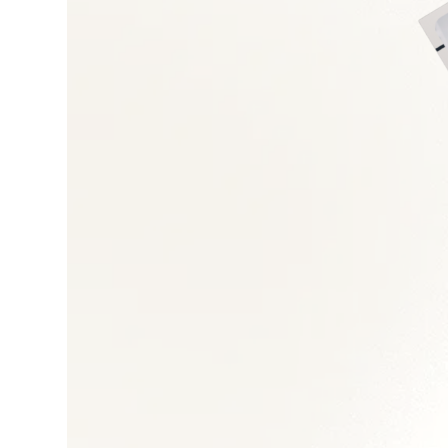
Droit du travail et 
Gestion des talents
Transformation orga
Restructuration et 
Politiques RH et GP