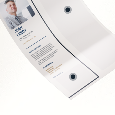
conformité RH
 et recrutement
nisationnelle
PSE
EC
Soft Skills recherchée
Écoute et intelligence 
Fermeté et équité
Gestion des tensions 
Discrétion et confident