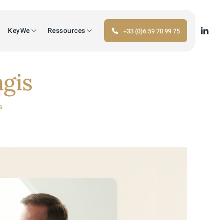
KeyWe
Ressources
+33 (0)6 59 70 99 75
gis
s