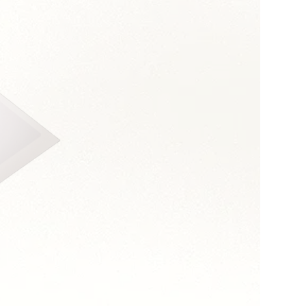
s :
relationnelle
et médiation
ialité