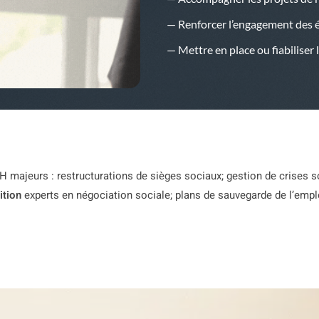
— Renforcer l’engagement des 
— Mettre en place ou fiabiliser 
RH majeurs : restructurations de sièges sociaux; gestion de crises 
ition
experts en négociation sociale; plans de sauvegarde de l’empl