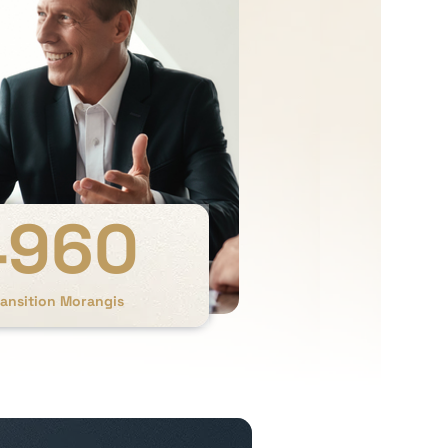
4960
ransition Morangis