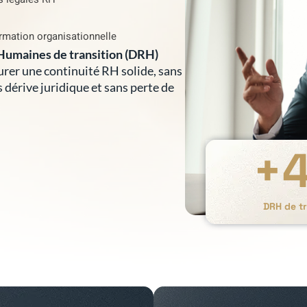
rmation organisationnelle
Humaines de transition (DRH)
surer une continuité RH solide, sans
s dérive juridique et sans perte de
+
DRH de t