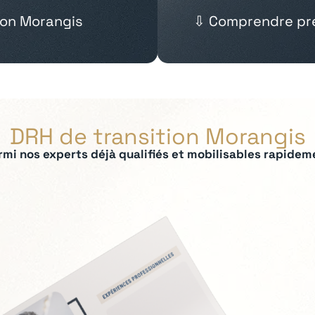
ion Morangis
⇩ Comprendre pré
DRH de transition Morangis
rmi nos experts déjà qualifiés et mobilisables rapidem
ées :
 IRP