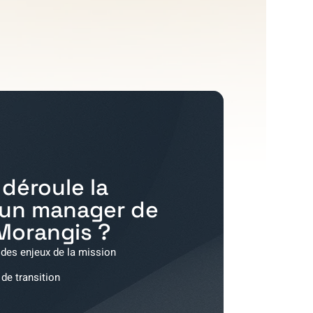
déroule la
'un manager de
Morangis
?
 des enjeux de la mission
 de transition