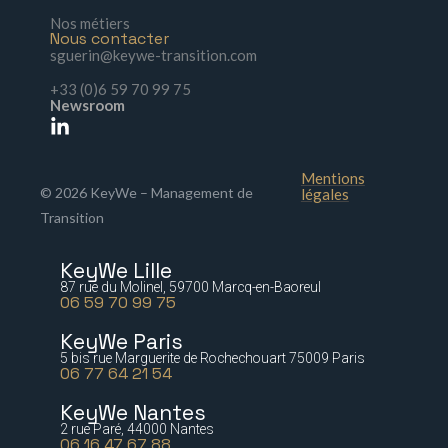
Nos métiers
Nous contacter
sguerin@keywe-transition.com
+33 (0)6 59 70 99 75
Newsroom
Mentions
© 2026 KeyWe – Management de
légales
Transition
KeyWe Lille
87 rue du Molinel, 59700 Marcq-en-Baoreul
06 59 70 99 75
KeyWe Paris
5 bis rue Marguerite de Rochechouart 75009 Paris
06 77 64 21 54
KeyWe Nantes
2 rue Paré, 44000 Nantes
06 16 47 67 88