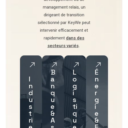
management relais
, un
dirigeant de transition
sélectionné par
KeyWe
peut
intervenir efficacement et
rapidement
dans des
secteurs variés
.
B
L
É
I
a
o
n
n
n
g
e
d
q
i
r
u
u
s
g
s
e
ti
i
t
&
q
e
ri
A
u
&
e
s
e
E