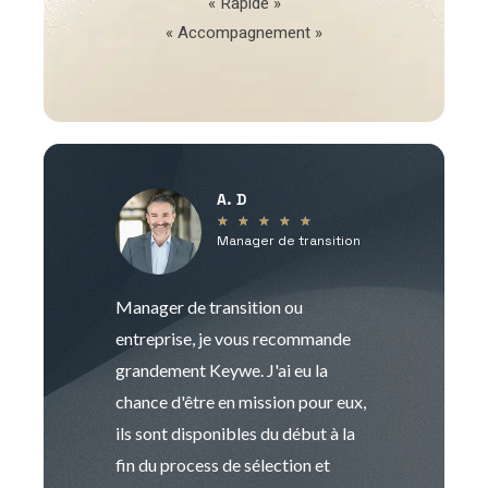
« Rapide »
« Accompagnement »
A. D
V
★
★
★
★
★
Manager de transition
C
Manager de transition ou
Keywe est un c
entreprise, je vous recommande
management de t
grandement Keywe. J'ai eu la
humaine. Le pr
chance d'être en mission pour eux,
recrutement est
ils sont disponibles du début à la
Sophie est pro
fin du process de sélection et
de transition et 