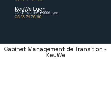
KeyWe Lyon
72 rue Tronchet, 69006 Lyon
06 18 71 76 60
Cabinet Management de Transition -
KeyWe