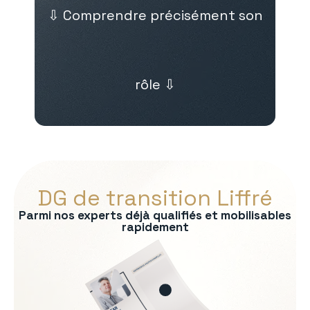
⇩ Comprendre précisément son
rôle ⇩
DG de transition Liffré
Parmi nos experts déjà qualifiés et mobilisables
rapidement
s :
on du modèle économique
e exécutif
l
sensibles