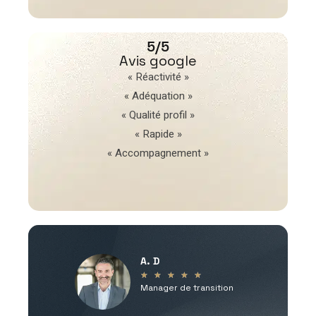
5/5
Avis google
« Réactivité »
« Adéquation »
« Qualité profil »
« Rapide »
« Accompagnement »
A. D
V
★
★
★
★
★
Manager de transition
C