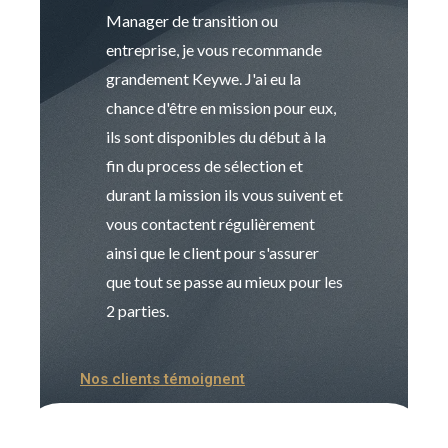
Manager de transition ou
Keywe est un c
entreprise, je vous recommande
management de t
grandement Keywe. J'ai eu la
humaine. Le pr
chance d'être en mission pour eux,
recrutement est
ils sont disponibles du début à la
Sophie est pro
fin du process de sélection et
de transition et 
durant la mission ils vous suivent et
indispensable e
vous contactent régulièrement
manager. Gran
ainsi que le client pour s'assurer
que tout se passe au mieux pour les
2 parties.
Nos clients témoignent