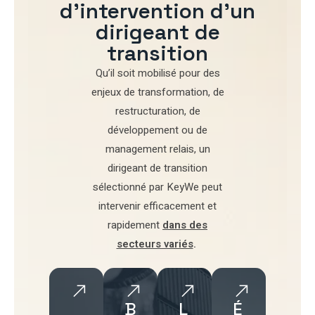
d'intervention d'un
dirigeant de
transition
Qu’il soit mobilisé pour
des
enjeux de transformation
,
de
restructuration
,
de
développement
ou de
management relais
, un
dirigeant de transition
sélectionné par
KeyWe
peut
intervenir efficacement et
rapidement
dans des
secteurs variés
.
B
L
É