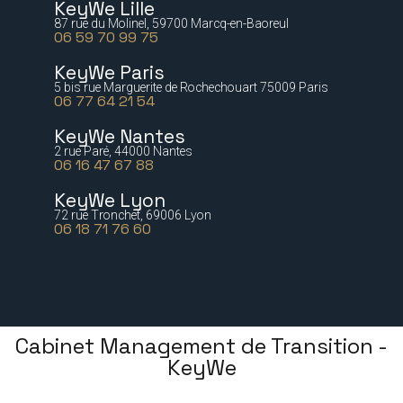
KeyWe Lille
87 rue du Molinel, 59700 Marcq-en-Baoreul
06 59 70 99 75
KeyWe Paris
5 bis rue Marguerite de Rochechouart 75009 Paris
06 77 64 21 54
KeyWe Nantes
2 rue Paré, 44000 Nantes
06 16 47 67 88
KeyWe Lyon
72 rue Tronchet, 69006 Lyon
06 18 71 76 60
Cabinet Management de Transition -
KeyWe