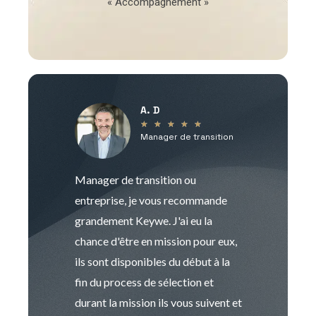
« Accompagnement »
A. D
V
★
★
★
★
★
Manager de transition
C
Manager de transition ou
Keywe est un c
entreprise, je vous recommande
management de t
grandement Keywe. J'ai eu la
humaine. Le pr
chance d'être en mission pour eux,
recrutement est
ils sont disponibles du début à la
Sophie est pro
fin du process de sélection et
de transition et 
durant la mission ils vous suivent et
indispensable e