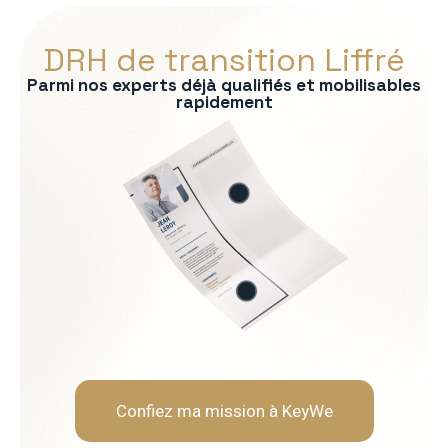
DRH de transition Liffré
Parmi nos experts déjà qualifiés et mobilisables
rapidement
s :
RP
formité RH
 recrutement
ationnelle
Soft Skills recherchées :
Écoute et intelligence relat
Fermeté et équité
Gestion des tensions et mé
Discrétion et confidentialit
Confiez ma mission à KeyWe