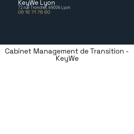
KeyWe Lyon
72 rue Tronchet, 69006 Lyon
06 18 71 76 60
Cabinet Management de Transition -
KeyWe