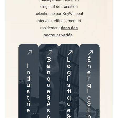
dirigeant de transition
sélectionné par
KeyWe
peut
intervenir efficacement et
rapidement
dans des
secteurs variés
.
B
L
É
I
a
o
n
n
n
g
e
d
q
i
r
u
u
s
g
s
e
ti
i
t
&
q
e
ri
A
u
&
e
s
e
E
s
&
n