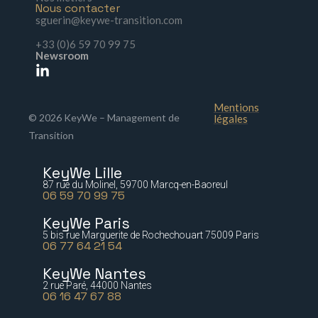
Nous contacter
sguerin@keywe-transition.com
+33 (0)6 59 70 99 75
Newsroom
Mentions
© 2026 KeyWe – Management de
légales
Transition
KeyWe Lille
87 rue du Molinel, 59700 Marcq-en-Baoreul
06 59 70 99 75
KeyWe Paris
5 bis rue Marguerite de Rochechouart 75009 Paris
06 77 64 21 54
KeyWe Nantes
2 rue Paré, 44000 Nantes
06 16 47 67 88