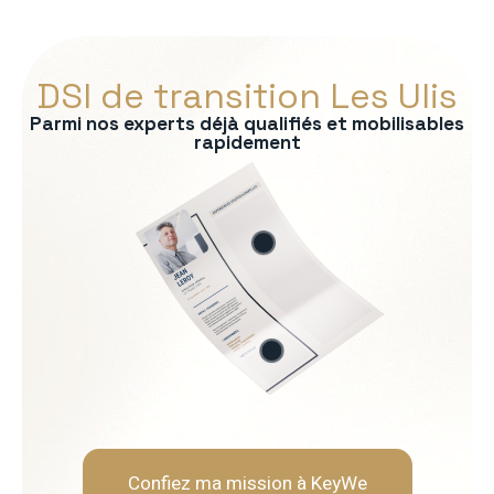
DSI de transition Les Ulis
Parmi nos experts déjà qualifiés et mobilisables
rapidement
s :
tage des SI
on des risques
P/CRM
es IT
Soft Skills recherchées :
èmes
Vision stratégique et sens
Capacité à vulgariser les s
Rigueur et orienté résultat
Leadership et gestion de l
Confiez ma mission à KeyWe