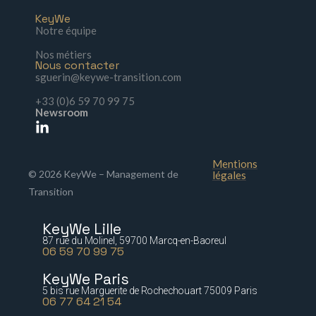
KeyWe
Notre équipe
Nos métiers
Nous contacter
sguerin@keywe-transition.com
+33 (0)6 59 70 99 75
Newsroom
Mentions
© 2026 KeyWe – Management de
légales
Transition
KeyWe Lille
87 rue du Molinel, 59700 Marcq-en-Baoreul
06 59 70 99 75
KeyWe Paris
5 bis rue Marguerite de Rochechouart 75009 Paris
06 77 64 21 54