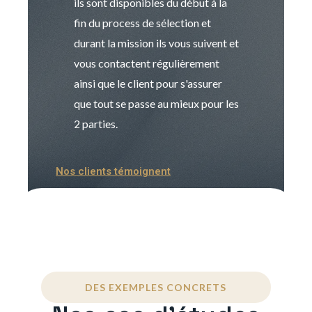
ils sont disponibles du début à la
Sophie est pro
fin du process de sélection et
de transition et 
durant la mission ils vous suivent et
indispensable e
vous contactent régulièrement
manager. Gran
ainsi que le client pour s'assurer
que tout se passe au mieux pour les
2 parties.
Nos clients témoignent
DES EXEMPLES CONCRETS