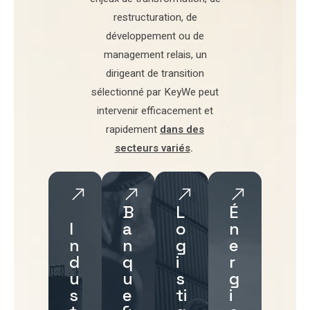
restructuration
,
de
développement
ou de
management relais
, un
dirigeant de transition
sélectionné par
KeyWe
peut
intervenir efficacement et
rapidement
dans des
secteurs variés
.
B
L
É
I
a
o
n
n
n
g
e
d
q
i
r
u
u
s
g
s
e
ti
i