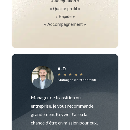
« Adéquation »
« Qualité profil »
« Rapide »
« Accompagnement »
A. D
V
★
★
★
★
★
Manager de transition
C
Manager de transition ou
Keywe est un c
entreprise, je vous recommande
management de t
grandement Keywe. J'ai eu la
humaine. Le pr
chance d'être en mission pour eux,
recrutement est