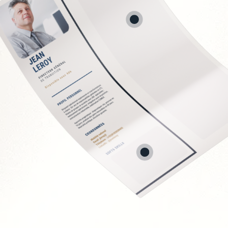
conformité RH
 et recrutement
nisationnelle
PSE
EC
Soft Skills recherchée
Écoute et intelligence 
Fermeté et équité
Gestion des tensions 
Discrétion et confident