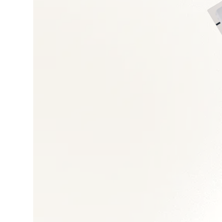
Droit du travail et 
Gestion des talents
Transformation orga
Restructuration et 
Politiques RH et GP