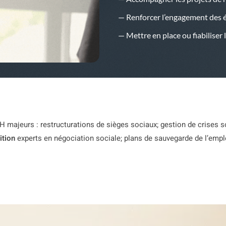
— Renforcer l’engagement des 
— Mettre en place ou fiabiliser 
RH majeurs : restructurations de sièges sociaux; gestion de crises 
ition
experts en négociation sociale; plans de sauvegarde de l’empl