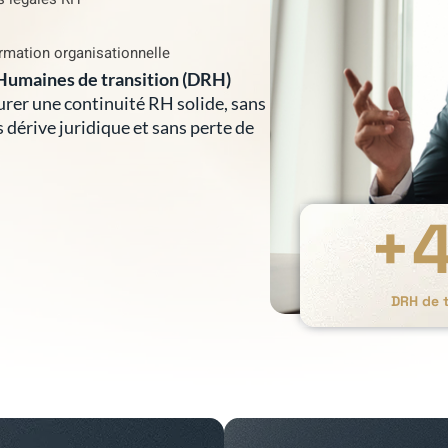
rmation organisationnelle
Humaines de transition (DRH)
surer une continuité RH solide, sans
s dérive juridique et sans perte de
+
DRH de t