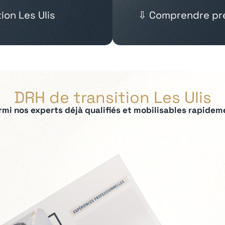
ion Les Ulis
⇩ Comprendre pré
DRH de transition Les Ulis
rmi nos experts déjà qualifiés et mobilisables rapidem
ées :
 IRP