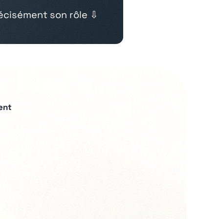
cisément son rôle ⇩
ent