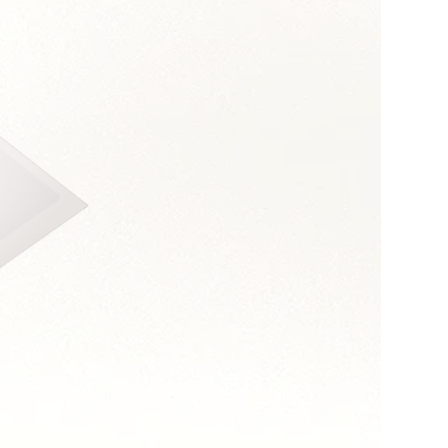
s :
relationnelle
et médiation
ialité