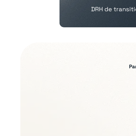
DRH de transit
Pa
Expertises recherch
Relations sociales et