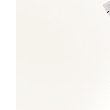
Droit du travail et 
Gestion des talents
Transformation orga
Restructuration et 
Politiques RH et GP