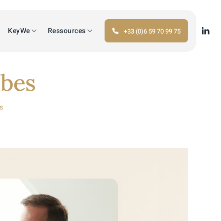
KeyWe
Ressources
+33 (0)6 59 70 99 75
mbes
s