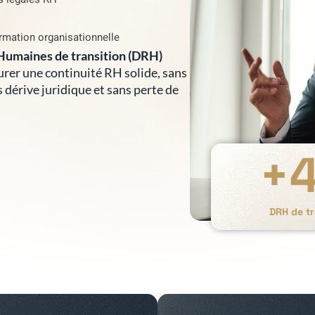
rmation organisationnelle
Humaines de transition (DRH)
surer une continuité RH solide, sans
s dérive juridique et sans perte de
+
DRH de t