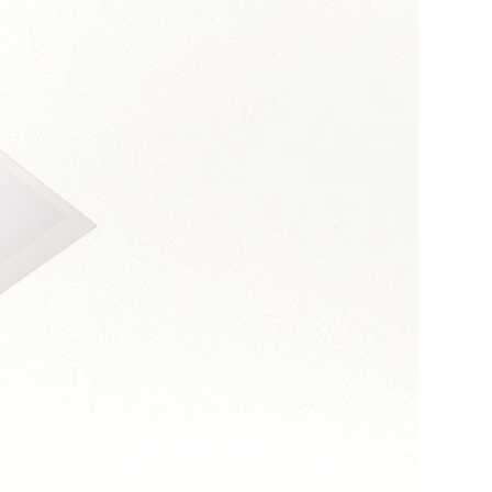
s :
relationnelle
et médiation
ialité