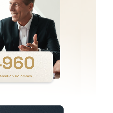
4960
ransition Colombes