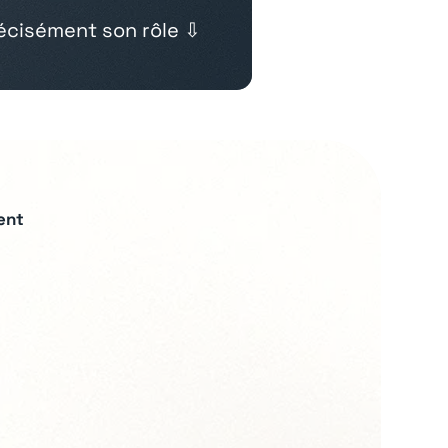
cisément son rôle ⇩
ent