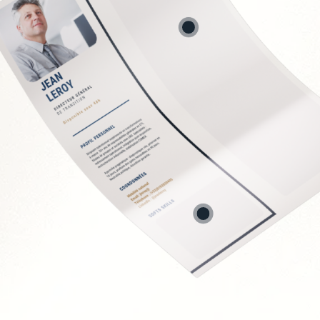
conformité RH
 et recrutement
nisationnelle
PSE
EC
Soft Skills recherchée
Écoute et intelligence 
Fermeté et équité
Gestion des tensions 
Discrétion et confident