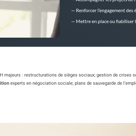
— Renforcer l’engagement des 
— Mettre en place ou fiabiliser 
RH majeurs : restructurations de sièges sociaux; gestion de crises 
ition
experts en négociation sociale; plans de sauvegarde de l’empl