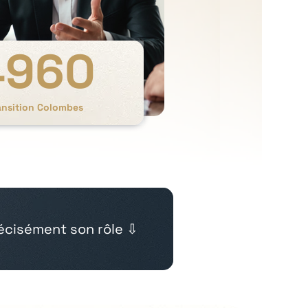
4960
ansition Colombes
cisément son rôle ⇩