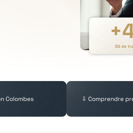
+
DG de tr
ion Colombes
⇩ Comprendre pré