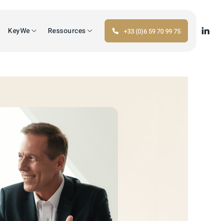
KeyWe
Ressources
+33 (0)6 59 70 99 75