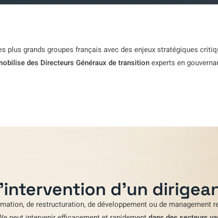
es plus grands groupes français avec des enjeux stratégiques critiqu
obilise des Directeurs Généraux de transition
experts en gouvernan
'intervention d'un dirigean
rmation
,
de restructuration
,
de développement
ou de
management re
We
peut intervenir efficacement et rapidement
dans des secteurs va