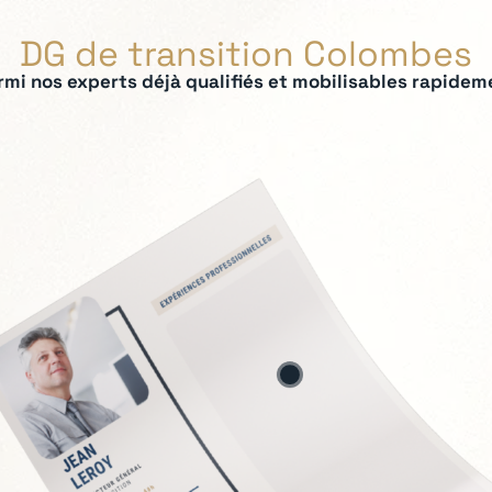
DG de transition Colombes
rmi nos experts déjà qualifiés et mobilisables rapidem
ées :
ation du modèle économique
tage exécutif
nnel
s sensibles
ement
tinuité