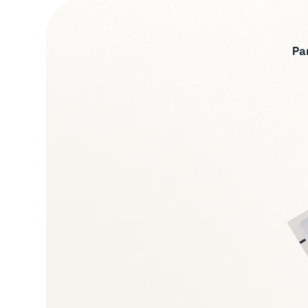
Pa
Expertises recherch
Lecture et sécuris
Gouvernance et pilo
Leadership opératio
Gestion de situation
Conduite du chang
Transmission et con