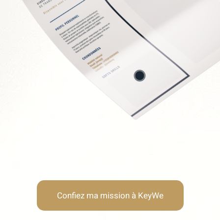
Soft Skills recherchée
Lucidité stratégique
Neutralité & autorité
Résistance au stress
Humilité & adaptabilité
Confiez ma mission à KeyWe