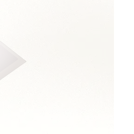
s :
 et énergie
t sens du terrain
à motiver
res d'entreprise