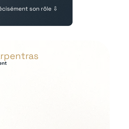
cisément son rôle ⇩
arpentras
ent