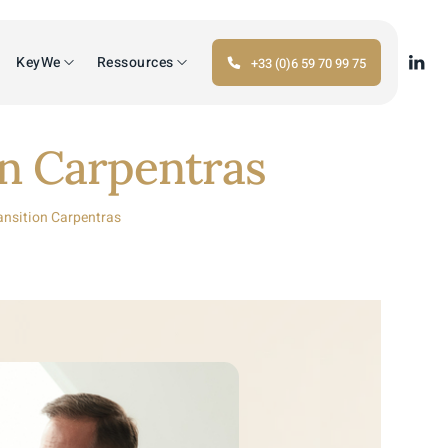
KeyWe
Ressources
+33 (0)6 59 70 99 75
on Carpentras
ansition Carpentras