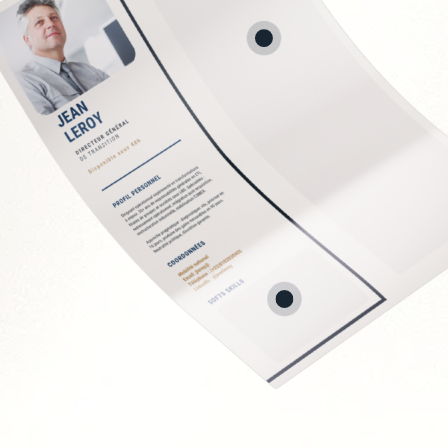
uipes de vente
 comptes
t négociation
rformance
rnational
Soft Skills recherchée
Leadership commercial
Orientation résultats e
Capacité à fédérer et 
Adaptabilité aux cultu