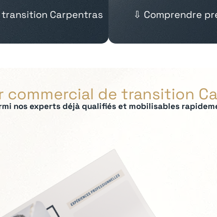
 transition Carpentras
⇩ Comprendre pré
r commercial de transition C
rmi nos experts déjà qualifiés et mobilisables rapidem
ées :
ale et développement des ventes