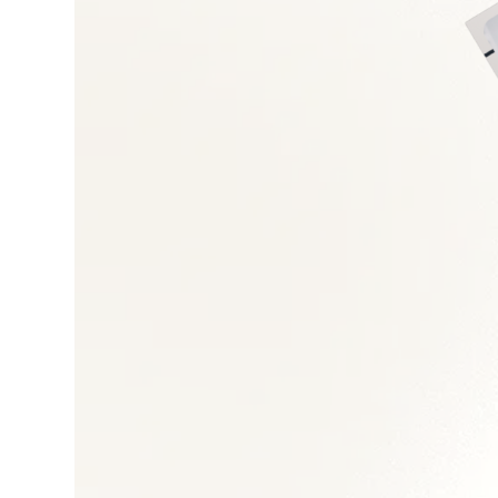
Management des éq
Gestion des grands
Politique tarifaire e
CRM et pilotage pe
Développement inte