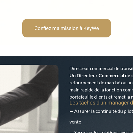
Confiez ma mission à KeyWe
Directeur commercial de transi
Un Directeur Commercial de t
retournement de marché ou une 
main rapide de la fonction comme
portefeuille clients et remet l
Les tâches d'un manager d
— Assurer la continuité du pilo
vente
— Sécuriser les relations avec l