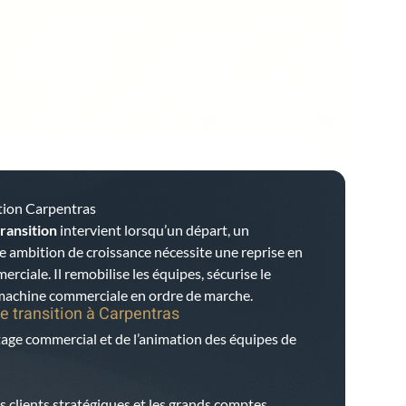
tion Carpentras
ransition
intervient lorsqu’un départ, un
ambition de croissance nécessite une reprise en
rciale. Il remobilise les équipes, sécurise le
a machine commerciale en ordre de marche.
e transition à
Carpentras
tage commercial et de l’animation des équipes de
es clients stratégiques et les grands comptes