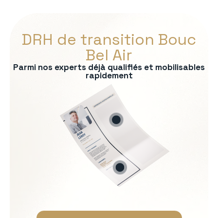
DRH de transition Bouc
Bel Air
Parmi nos experts déjà qualifiés et mobilisables
rapidement
s :
RP
formité RH
 recrutement
ationnelle
Soft Skills recherchées :
Écoute et intelligence relat
Fermeté et équité
Gestion des tensions et mé
Discrétion et confidentialit