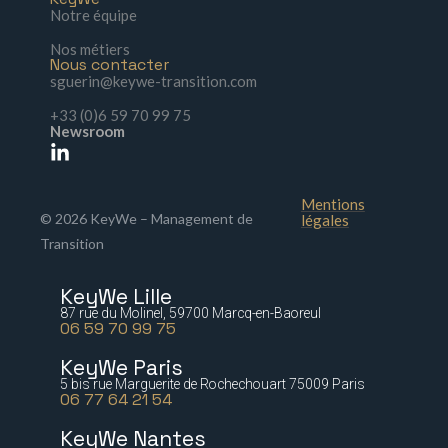
Notre équipe
Nos métiers
Nous contacter
sguerin@keywe-transition.com
+33 (0)6 59 70 99 75
Newsroom
Mentions
© 2026 KeyWe – Management de
légales
Transition
KeyWe Lille
87 rue du Molinel, 59700 Marcq-en-Baoreul
06 59 70 99 75
KeyWe Paris
5 bis rue Marguerite de Rochechouart 75009 Paris
06 77 64 21 54
KeyWe Nantes