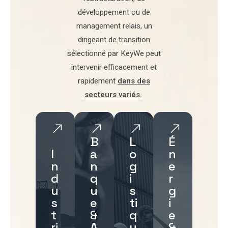
développement
ou de
management relais
, un
dirigeant de transition
sélectionné par
KeyWe
peut
intervenir efficacement et
rapidement
dans des
secteurs variés
.
B
L
É
I
a
o
n
n
n
g
e
d
q
i
r
u
u
s
g
s
e
ti
i
t
&
q
e
ri
A
u
&