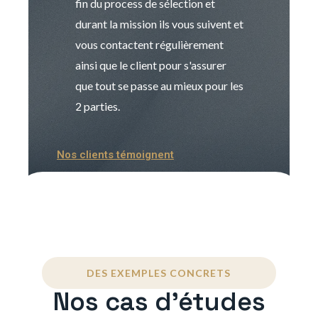
fin du process de sélection et
de transition et 
durant la mission ils vous suivent et
indispensable e
vous contactent régulièrement
manager. Gran
ainsi que le client pour s'assurer
que tout se passe au mieux pour les
2 parties.
Nos clients témoignent
DES EXEMPLES CONCRETS
Nos cas d'études