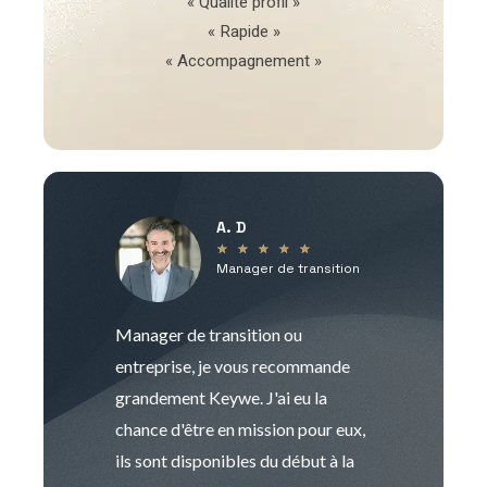
« Qualité profil »
« Rapide »
« Accompagnement »
A. D
V
★
★
★
★
★
Manager de transition
C
Manager de transition ou
Keywe est un c
entreprise, je vous recommande
management de t
grandement Keywe. J'ai eu la
humaine. Le pr
chance d'être en mission pour eux,
recrutement est
ils sont disponibles du début à la
Sophie est pro