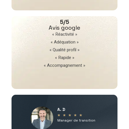
5/5
Avis google
« Réactivité »
« Adéquation »
« Qualité profil »
« Rapide »
« Accompagnement »
A. D
V
★
★
★
★
★
Manager de transition
C