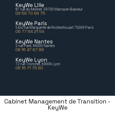
KeyWe Lille
87 rue du Molinel, 59700 Marcq-en-Baoreul
06 59 70 99 75
KeyWe Paris
5 bis rue Marguerite de Rochechouart 75009 Paris
06 77 64 21 54
KeyWe Nantes
2 rue Paré, 44000 Nantes
06 16 47 67 88
KeyWe Lyon
72 rue Tronchet, 69006 Lyon
06 18 71 76 60
Cabinet Management de Transition -
KeyWe