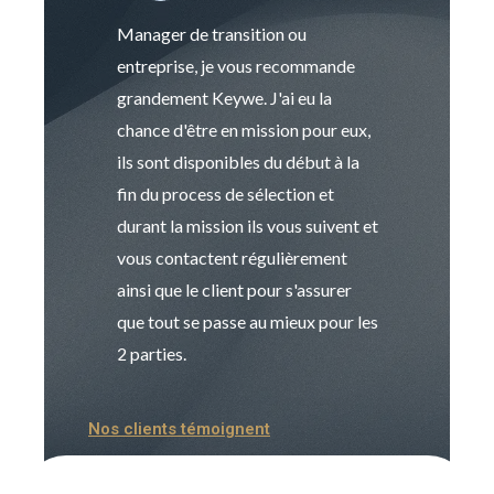
Manager de transition ou
Keywe est un c
entreprise, je vous recommande
management de t
grandement Keywe. J'ai eu la
humaine. Le pr
chance d'être en mission pour eux,
recrutement est
ils sont disponibles du début à la
Sophie est pro
fin du process de sélection et
de transition et 
durant la mission ils vous suivent et
indispensable e
vous contactent régulièrement
manager. Gran
ainsi que le client pour s'assurer
que tout se passe au mieux pour les
2 parties.
Nos clients témoignent