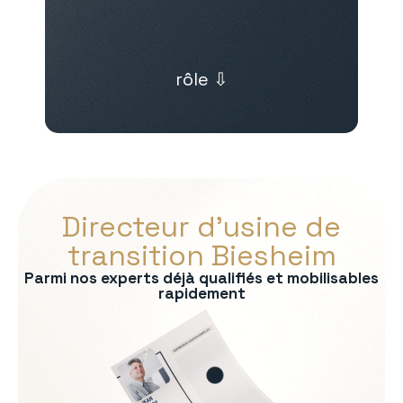
rôle ⇩
Directeur d’usine de
transition Biesheim
Parmi nos experts déjà qualifiés et mobilisables
rapidement
s :
on
rmité QHSE
e production