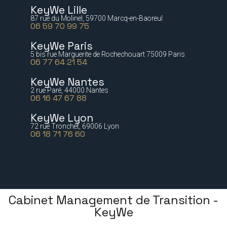
KeyWe Lille
87 rue du Molinel, 59700 Marcq-en-Baoreul
06 59 70 99 75
KeyWe Paris
5 bis rue Marguerite de Rochechouart 75009 Paris
06 77 64 21 54
KeyWe Nantes
2 rue Paré, 44000 Nantes
06 16 47 67 88
KeyWe Lyon
72 rue Tronchet, 69006 Lyon
06 18 71 76 60
Cabinet Management de Transition -
KeyWe