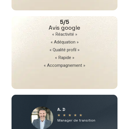
5/5
Avis google
« Réactivité »
« Adéquation »
« Qualité profil »
« Rapide »
« Accompagnement »
A. D
V
★
★
★
★
★
Manager de transition
C