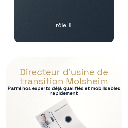
rôle ⇩
Directeur d’usine de
transition Molsheim
Parmi nos experts déjà qualifiés et mobilisables
rapidement
s :
on
rmité QHSE
e production