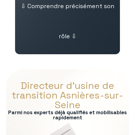
⇩ Comprendre précisément son
rôle ⇩
Directeur d’usine de
transition Asnières-sur-
Seine
Parmi nos experts déjà qualifiés et mobilisables
rapidement
s :
on