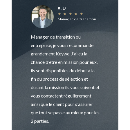
A. D
V
★
★
★
★
★
Manager de transition
C
Manager de transition ou
Keywe est un c
entreprise, je vous recommande
management de t
grandement Keywe. J'ai eu la
humaine. Le pr
chance d'être en mission pour eux,
recrutement est
ils sont disponibles du début à la
Sophie est pro
fin du process de sélection et
de transition et 
durant la mission ils vous suivent et
indispensable e
vous contactent régulièrement
manager. Gran
ainsi que le client pour s'assurer
que tout se passe au mieux pour les
2 parties.