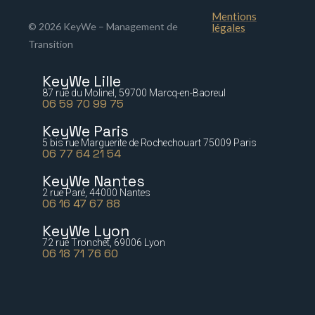
Mentions
© 2026 KeyWe – Management de
légales
Transition
KeyWe Lille
87 rue du Molinel, 59700 Marcq-en-Baoreul
06 59 70 99 75
KeyWe Paris
5 bis rue Marguerite de Rochechouart 75009 Paris
06 77 64 21 54
KeyWe Nantes
2 rue Paré, 44000 Nantes
06 16 47 67 88
KeyWe Lyon
72 rue Tronchet, 69006 Lyon
06 18 71 76 60