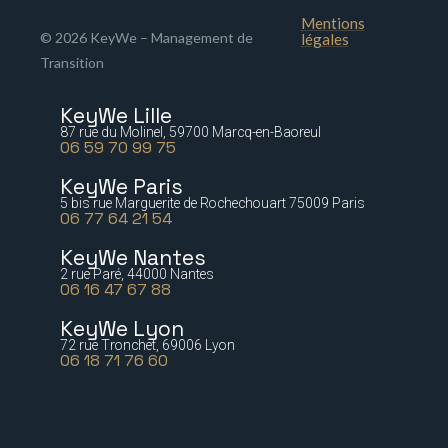
Mentions
© 2026 KeyWe – Management de
légales
Transition
KeyWe Lille
87 rue du Molinel, 59700 Marcq-en-Baoreul
06 59 70 99 75
KeyWe Paris
5 bis rue Marguerite de Rochechouart 75009 Paris
06 77 64 21 54
KeyWe Nantes
2 rue Paré, 44000 Nantes
06 16 47 67 88
KeyWe Lyon
72 rue Tronchet, 69006 Lyon
06 18 71 76 60