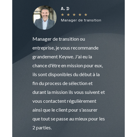
A. D
V
★
★
★
★
★
Manager de transition
C
Manager de transition ou
Keywe est un c
entreprise, je vous recommande
management de t
grandement Keywe. J'ai eu la
humaine. Le pr
chance d'être en mission pour eux,
recrutement est
ils sont disponibles du début à la
Sophie est pro
fin du process de sélection et
de transition et 
durant la mission ils vous suivent et
indispensable e
vous contactent régulièrement
manager. Gran
ainsi que le client pour s'assurer
que tout se passe au mieux pour les
2 parties.