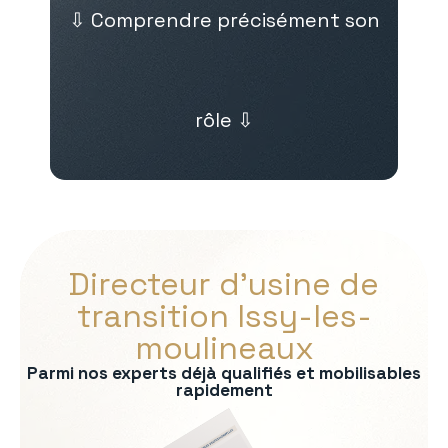
⇩ Comprendre précisément son
rôle ⇩
Directeur d’usine de
transition Issy-les-
moulineaux
Parmi nos experts déjà qualifiés et mobilisables
rapidement
s :
on