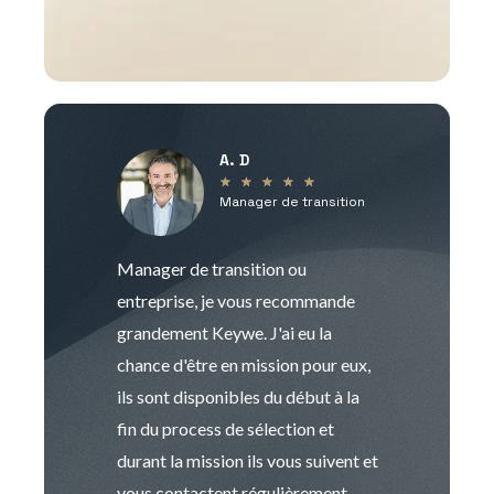
A. D
V
★
★
★
★
★
Manager de transition
C
Manager de transition ou
Keywe est un c
entreprise, je vous recommande
management de t
grandement Keywe. J'ai eu la
humaine. Le pr
chance d'être en mission pour eux,
recrutement est
ils sont disponibles du début à la
Sophie est pro
fin du process de sélection et
de transition et 
durant la mission ils vous suivent et
indispensable e
vous contactent régulièrement
manager. Gran