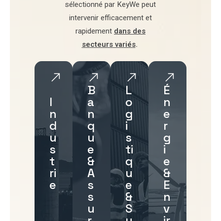
sélectionné par
KeyWe
peut
intervenir efficacement et
rapidement
dans des
secteurs variés
.
B
L
É
I
a
o
n
n
n
g
e
d
q
i
r
u
u
s
g
s
e
ti
i
t
&
q
e
ri
A
u
&
e
s
e
E
s
&
n
u
S
v
r
u
ir