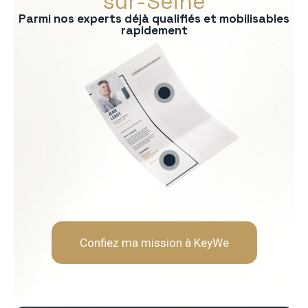
sur-Seine
Parmi nos experts déjà qualifiés et mobilisables
rapidement
s :
on du modèle économique
e exécutif
l
sensibles
nt
Soft Skills recherchées :
ité
Lucidité stratégique
Neutralité & autorité
Résistance au stress
Humilité & adaptabilité
Confiez ma mission à KeyWe