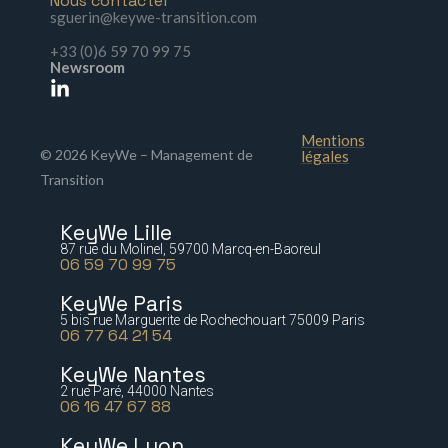
Nous contacter
sguerin@keywe-transition.com
+33 (0)6 59 70 99 75
Newsroom
Mentions
© 2026 KeyWe – Management de
légales
Transition
KeyWe Lille
87 rue du Molinel, 59700 Marcq-en-Baoreul
06 59 70 99 75
KeyWe Paris
5 bis rue Marguerite de Rochechouart 75009 Paris
06 77 64 21 54
KeyWe Nantes
2 rue Paré, 44000 Nantes
06 16 47 67 88
KeyWe Lyon