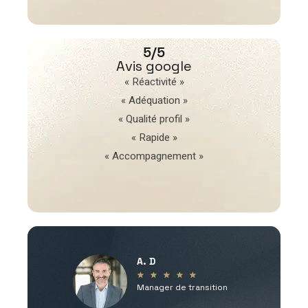
5/5
Avis google
« Réactivité »
« Adéquation »
« Qualité profil »
« Rapide »
« Accompagnement »
A. D
V
★
★
★
★
★
Manager de transition
C