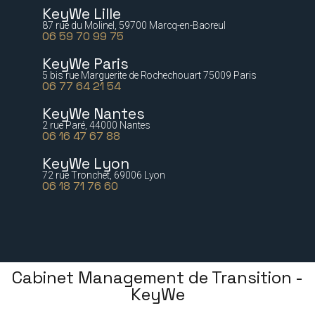
KeyWe Lille
87 rue du Molinel, 59700 Marcq-en-Baoreul
06 59 70 99 75
KeyWe Paris
5 bis rue Marguerite de Rochechouart 75009 Paris
06 77 64 21 54
KeyWe Nantes
2 rue Paré, 44000 Nantes
06 16 47 67 88
KeyWe Lyon
72 rue Tronchet, 69006 Lyon
06 18 71 76 60
Cabinet Management de Transition -
KeyWe