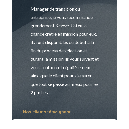
Manager de transition ou
Keywe est un c
entreprise, je vous recommande
management de t
grandement Keywe. J'ai eu la
humaine. Le pr
chance d'être en mission pour eux,
recrutement est
ils sont disponibles du début à la
Sophie est pro
fin du process de sélection et
de transition et 
durant la mission ils vous suivent et
indispensable e
vous contactent régulièrement
manager. Gran
ainsi que le client pour s'assurer
que tout se passe au mieux pour les
2 parties.
Nos clients témoignent