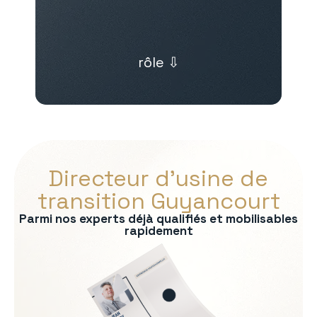
rôle ⇩
Directeur d’usine de
transition Guyancourt
Parmi nos experts déjà qualifiés et mobilisables
rapidement
s :
on
rmité QHSE
e production