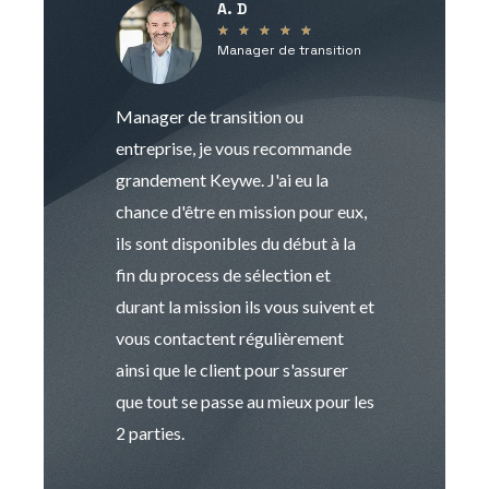
A. D
V
★
★
★
★
★
Manager de transition
C
Manager de transition ou
Keywe est un c
entreprise, je vous recommande
management de t
grandement Keywe. J'ai eu la
humaine. Le pr
chance d'être en mission pour eux,
recrutement est
ils sont disponibles du début à la
Sophie est pro
fin du process de sélection et
de transition et 
durant la mission ils vous suivent et
indispensable e
vous contactent régulièrement
manager. Gran
ainsi que le client pour s'assurer
que tout se passe au mieux pour les
2 parties.