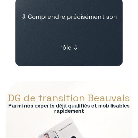
⇩ Comprendre précisément son
rôle ⇩
DG de transition Beauvais
Parmi nos experts déjà qualifiés et mobilisables
rapidement
s :
on du modèle économique
e exécutif