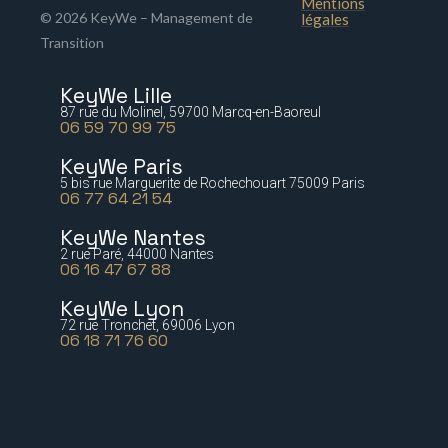
Mentions
© 2026 KeyWe – Management de
légales
Transition
KeyWe Lille
87 rue du Molinel, 59700 Marcq-en-Baoreul
06 59 70 99 75
KeyWe Paris
5 bis rue Marguerite de Rochechouart 75009 Paris
06 77 64 21 54
KeyWe Nantes
2 rue Paré, 44000 Nantes
06 16 47 67 88
KeyWe Lyon
72 rue Tronchet, 69006 Lyon
06 18 71 76 60