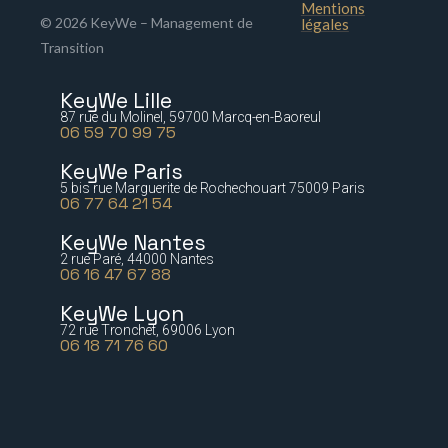
Mentions
© 2026 KeyWe – Management de
légales
Transition
KeyWe Lille
87 rue du Molinel, 59700 Marcq-en-Baoreul
06 59 70 99 75
KeyWe Paris
5 bis rue Marguerite de Rochechouart 75009 Paris
06 77 64 21 54
KeyWe Nantes
2 rue Paré, 44000 Nantes
06 16 47 67 88
KeyWe Lyon
72 rue Tronchet, 69006 Lyon
06 18 71 76 60