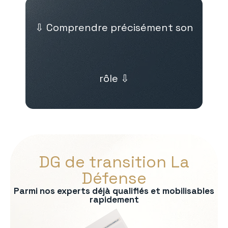
⇩ Comprendre précisément son
rôle ⇩
DG de transition La
Défense
Parmi nos experts déjà qualifiés et mobilisables
rapidement
s :
on du modèle économique