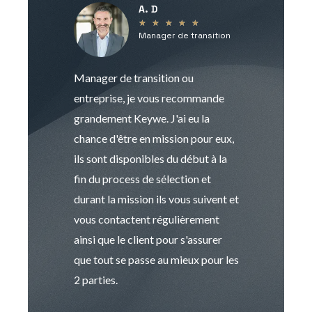
A. D
V
★
★
★
★
★
Manager de transition
C
Manager de transition ou
Keywe est un c
entreprise, je vous recommande
management de t
grandement Keywe. J'ai eu la
humaine. Le pr
chance d'être en mission pour eux,
recrutement est
ils sont disponibles du début à la
Sophie est pro
fin du process de sélection et
de transition et 
durant la mission ils vous suivent et
indispensable e
vous contactent régulièrement
manager. Gran
ainsi que le client pour s'assurer
que tout se passe au mieux pour les
2 parties.