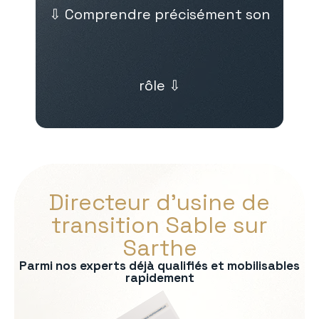
⇩ Comprendre précisément son
rôle ⇩
Directeur d’usine de
transition Sable sur
Sarthe
Parmi nos experts déjà qualifiés et mobilisables
rapidement
s :
on