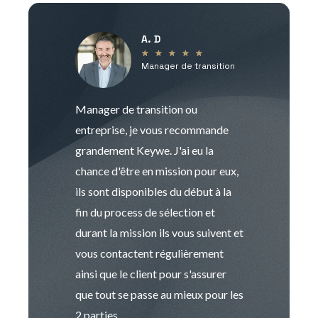
A. D
V
★
★
★
★
★
Manager de transition
C
Manager de transition ou
Keywe est un c
entreprise, je vous recommande
management de t
grandement Keywe. J'ai eu la
humaine. Le pr
chance d'être en mission pour eux,
recrutement est
ils sont disponibles du début à la
Sophie est pro
fin du process de sélection et
de transition et 
durant la mission ils vous suivent et
indispensable e
vous contactent régulièrement
manager. Gran
ainsi que le client pour s'assurer
que tout se passe au mieux pour les
2 parties.