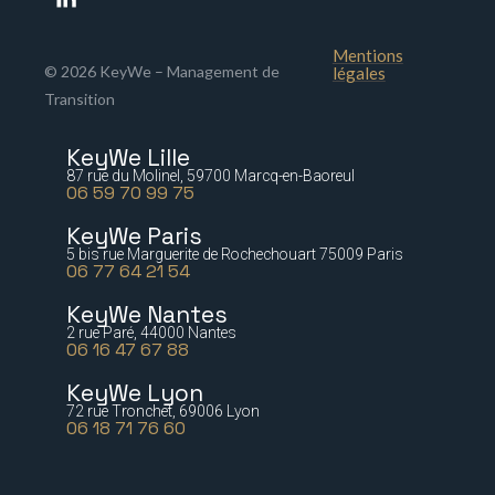
Mentions
© 2026 KeyWe – Management de
légales
Transition
KeyWe Lille
87 rue du Molinel, 59700 Marcq-en-Baoreul
06 59 70 99 75
KeyWe Paris
5 bis rue Marguerite de Rochechouart 75009 Paris
06 77 64 21 54
KeyWe Nantes
2 rue Paré, 44000 Nantes
06 16 47 67 88
KeyWe Lyon
72 rue Tronchet, 69006 Lyon
06 18 71 76 60