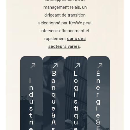
management relais
, un
dirigeant de transition
sélectionné par
KeyWe
peut
intervenir efficacement et
rapidement
dans des
secteurs variés
.
B
L
É
I
a
o
n
n
n
g
e
d
q
i
r
u
u
s
g
s
e
ti
i
t
&
q
e
ri
A
u
&
e
s
e
E