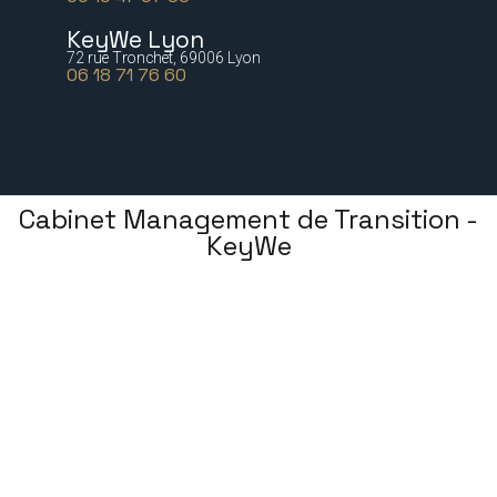
KeyWe Lyon
72 rue Tronchet, 69006 Lyon
06 18 71 76 60
Cabinet Management de Transition -
KeyWe