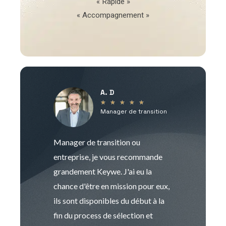
« Rapide »
« Accompagnement »
A. D
V
★
★
★
★
★
Manager de transition
C
Manager de transition ou
Keywe est un c
entreprise, je vous recommande
management de t
grandement Keywe. J'ai eu la
humaine. Le pr
chance d'être en mission pour eux,
recrutement est
ils sont disponibles du début à la
Sophie est pro
fin du process de sélection et
de transition et 