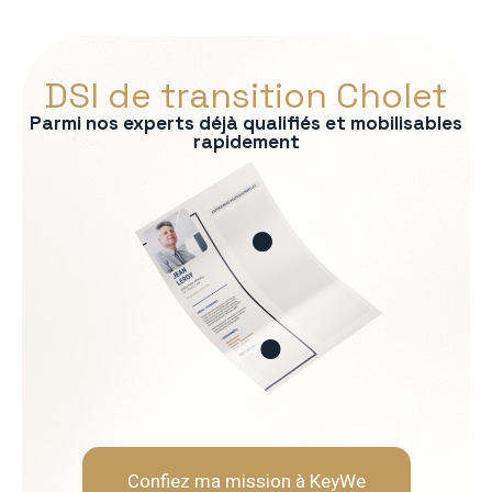
DSI de transition Cholet
Parmi nos experts déjà qualifiés et mobilisables
rapidement
s :
tage des SI
on des risques
P/CRM
es IT
Soft Skills recherchées :
èmes
Vision stratégique et sens
Capacité à vulgariser les s
Rigueur et orienté résultat
Leadership et gestion de l
Confiez ma mission à KeyWe