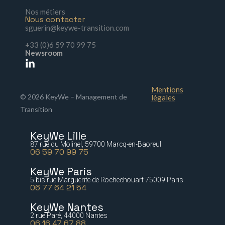
Nos métiers
Nous contacter
sguerin@keywe-transition.com
+33 (0)6 59 70 99 75
Newsroom
Mentions
© 2026 KeyWe – Management de
légales
Transition
KeyWe Lille
87 rue du Molinel, 59700 Marcq-en-Baoreul
06 59 70 99 75
KeyWe Paris
5 bis rue Marguerite de Rochechouart 75009 Paris
06 77 64 21 54
KeyWe Nantes
2 rue Paré, 44000 Nantes
06 16 47 67 88