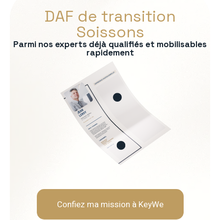
DAF de transition
Soissons
Parmi nos experts déjà qualifiés et mobilisables
rapidement
s :
ontrôle de gestion
bancaire
consolidation
uridique
ère
Soft Skills recherchées :
Rigueur et fiabilité
Neutralité et indépendanc
Capacité d'analyse et de 
Pédagogie envers les opér
Confiez ma mission à KeyWe