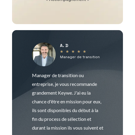
A. D
V
★
★
★
★
★
Manager de transition
C
Manager de transition ou
Keywe est un c
entreprise, je vous recommande
management de t
grandement Keywe. J'ai eu la
humaine. Le pr
chance d'être en mission pour eux,
recrutement est
ils sont disponibles du début à la
Sophie est pro
fin du process de sélection et
de transition et 
durant la mission ils vous suivent et
indispensable e