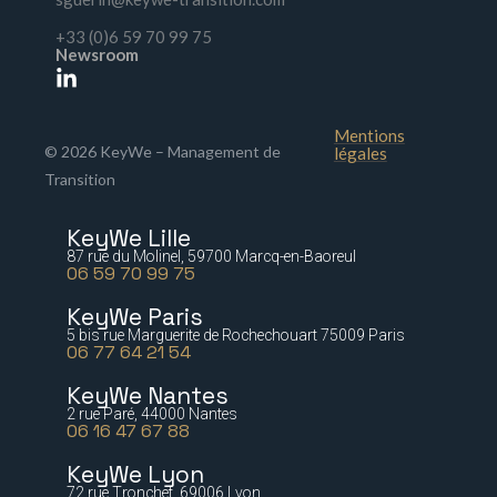
+33 (0)6 59 70 99 75
Newsroom
Mentions
© 2026 KeyWe – Management de
légales
Transition
KeyWe Lille
87 rue du Molinel, 59700 Marcq-en-Baoreul
06 59 70 99 75
KeyWe Paris
5 bis rue Marguerite de Rochechouart 75009 Paris
06 77 64 21 54
KeyWe Nantes
2 rue Paré, 44000 Nantes
06 16 47 67 88
KeyWe Lyon
72 rue Tronchet, 69006 Lyon