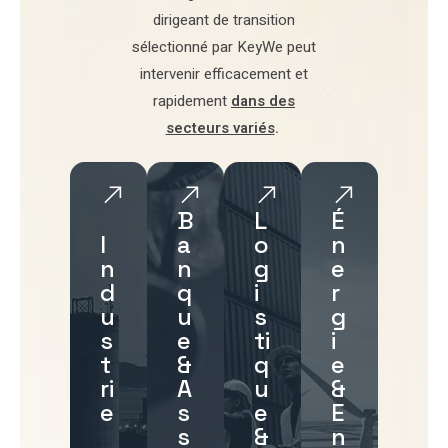
dirigeant de transition
sélectionné par
KeyWe
peut
intervenir efficacement et
rapidement
dans des
secteurs variés
.
B
L
É
I
a
o
n
n
n
g
e
d
q
i
r
u
u
s
g
s
e
ti
i
t
&
q
e
ri
A
u
&
e
s
e
E
s
&
n