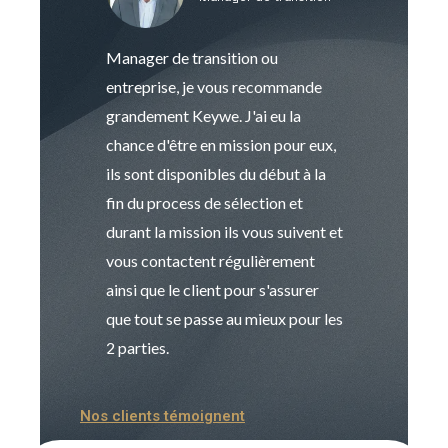
Manager de transition ou
Keywe est un c
entreprise, je vous recommande
management de t
grandement Keywe. J'ai eu la
humaine. Le pr
chance d'être en mission pour eux,
recrutement est
ils sont disponibles du début à la
Sophie est pro
fin du process de sélection et
de transition et 
durant la mission ils vous suivent et
indispensable e
vous contactent régulièrement
manager. Gran
ainsi que le client pour s'assurer
que tout se passe au mieux pour les
2 parties.
Nos clients témoignent