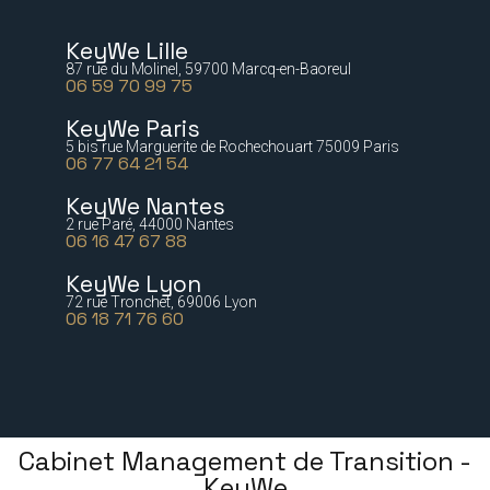
KeyWe Lille
87 rue du Molinel, 59700 Marcq-en-Baoreul
06 59 70 99 75
KeyWe Paris
5 bis rue Marguerite de Rochechouart 75009 Paris
06 77 64 21 54
KeyWe Nantes
2 rue Paré, 44000 Nantes
06 16 47 67 88
KeyWe Lyon
72 rue Tronchet, 69006 Lyon
06 18 71 76 60
Cabinet Management de Transition -
KeyWe