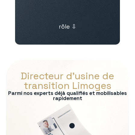
rôle ⇩
Directeur d’usine de
transition Limoges
Parmi nos experts déjà qualifiés et mobilisables
rapidement
s :
on
rmité QHSE
e production