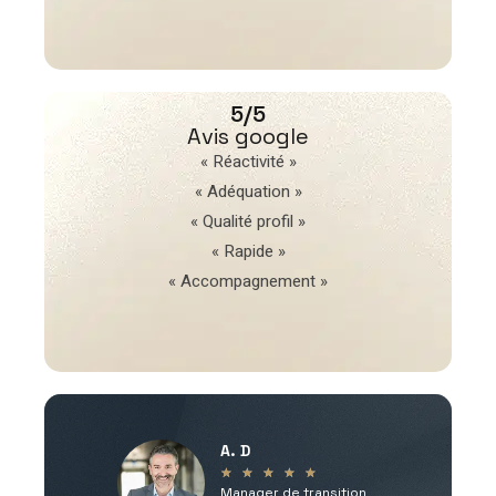
5/5
Avis google
« Réactivité »
« Adéquation »
« Qualité profil »
« Rapide »
« Accompagnement »
A. D
V
★
★
★
★
★
Manager de transition
C