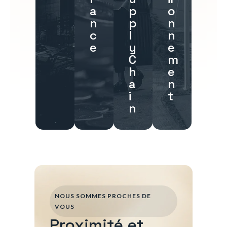
a
p
o
n
p
n
c
l
n
e
y
e
C
m
h
e
a
n
i
t
n
NOUS SOMMES PROCHES DE
VOUS
Proximité et