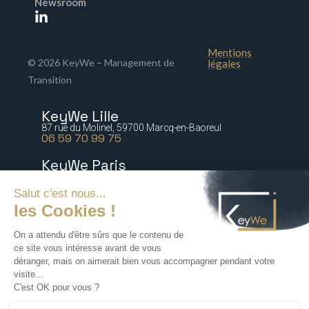
Newsroom
Mentions
© 2026 KeyWe – Management de
légales
Transition
KeyWe Lille
87 rue du Molinel, 59700 Marcq-en-Baoreul
06 59 70 99 75
KeyWe Paris
5 bis rue Marguerite de Rochechouart 75009 Paris
06 77 64 21 54
KeyWe Nantes
2 rue Paré, 44000 Nantes
06 16 47 67 88
KeyWe Lyon
72 rue Tronchet, 69006 Lyon
06 18 71 76 60