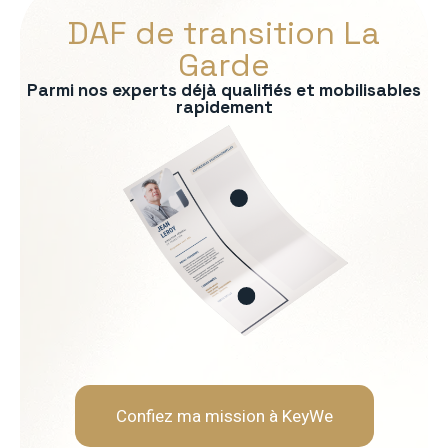
DAF de transition La
Garde
Parmi nos experts déjà qualifiés et mobilisables
rapidement
s :
ontrôle de gestion
bancaire
consolidation
uridique
ère
Soft Skills recherchées :
Rigueur et fiabilité
Neutralité et indépendanc
Capacité d'analyse et de 
Pédagogie envers les opér
Confiez ma mission à KeyWe