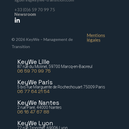
+33 (0)6 59 70 99 75
Newsroom
Mentions
© 2026 KeyWe – Management de
légales
Transition
KeyWe Lille
87 rue du Molinel, 59700 Marcq-en-Baoreul
06 59 70 99 75
KeyWe Paris
5 bis rue Marguerite de Rochechouart 75009 Paris
06 77 64 21 54
KeyWe Nantes
2 rue Paré, 44000 Nantes
06 16 47 67 88
KeyWe Lyon
72 rue Tronchet, 69006 Lyon