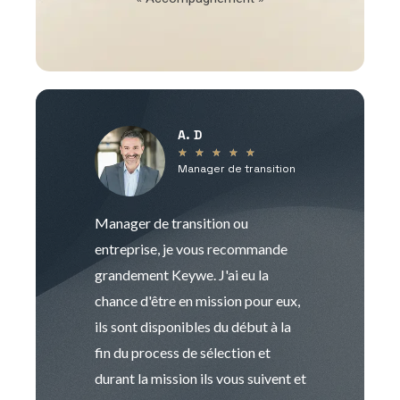
A. D
V
★
★
★
★
★
Manager de transition
C
Manager de transition ou
Keywe est un c
entreprise, je vous recommande
management de t
grandement Keywe. J'ai eu la
humaine. Le pr
chance d'être en mission pour eux,
recrutement est
ils sont disponibles du début à la
Sophie est pro
fin du process de sélection et
de transition et 
durant la mission ils vous suivent et
indispensable e