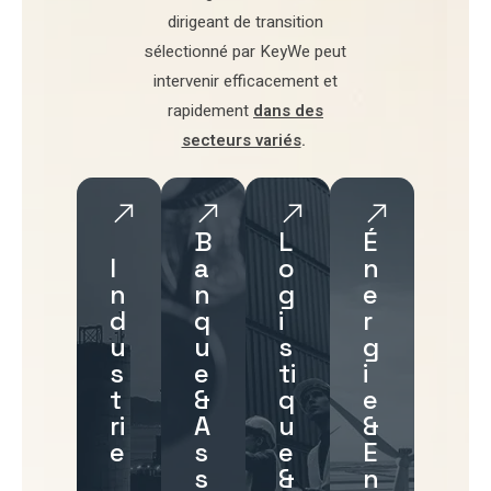
dirigeant de transition
sélectionné par
KeyWe
peut
intervenir efficacement et
rapidement
dans des
secteurs variés
.
B
L
É
I
a
o
n
n
n
g
e
d
q
i
r
u
u
s
g
s
e
ti
i
t
&
q
e
ri
A
u
&
e
s
e
E
s
&
n