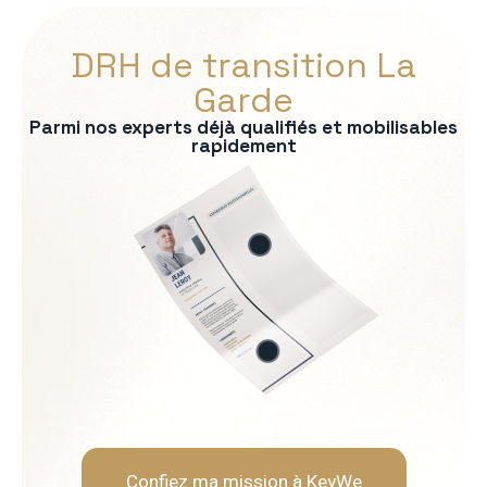
DRH de transition La
Garde
Parmi nos experts déjà qualifiés et mobilisables
rapidement
s :
RP
formité RH
 recrutement
ationnelle
Soft Skills recherchées :
Écoute et intelligence relat
Fermeté et équité
Gestion des tensions et mé
Discrétion et confidentialit
Confiez ma mission à KeyWe