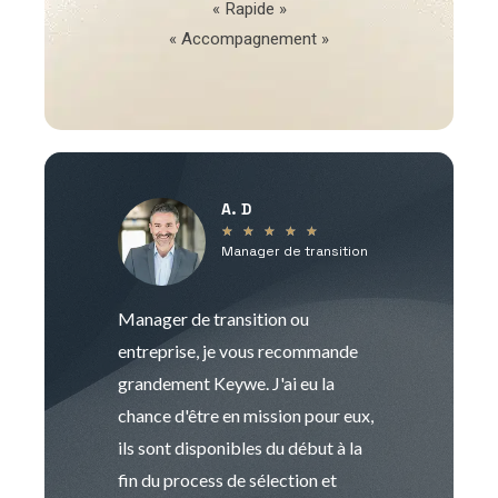
« Rapide »
« Accompagnement »
A. D
V
★
★
★
★
★
Manager de transition
C
Manager de transition ou
Keywe est un c
entreprise, je vous recommande
management de t
grandement Keywe. J'ai eu la
humaine. Le pr
chance d'être en mission pour eux,
recrutement est
ils sont disponibles du début à la
Sophie est pro
fin du process de sélection et
de transition et 