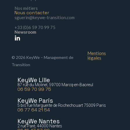
Nos métiers
Nous contacter
sguerin@keywe-transition.com
+33 (0)6 59 70 99 75
Newsroom
Mentions
© 2026 KeyWe – Management de
légales
Transition
KeyWe Lille
87 rue du Molinel, 59700 Marcq-en-Baoreul
06 59 70 99 75
KeyWe Paris
5 bis rue Marguerite de Rochechouart 75009 Paris
06 77 64 21 54
KeyWe Nantes
2 rue Paré, 44000 Nantes