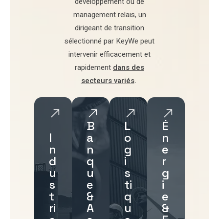
développement
ou de
management relais
, un
dirigeant de transition
sélectionné par
KeyWe
peut
intervenir efficacement et
rapidement
dans des
secteurs variés
.
B
L
É
I
a
o
n
n
n
g
e
d
q
i
r
u
u
s
g
s
e
ti
i
t
&
q
e
ri
A
u
&