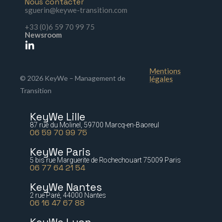
Nous contacter
sguerin@keywe-transition.com
+33 (0)6 59 70 99 75
Newsroom
Mentions
© 2026 KeyWe – Management de
légales
Transition
KeyWe Lille
87 rue du Molinel, 59700 Marcq-en-Baoreul
06 59 70 99 75
KeyWe Paris
5 bis rue Marguerite de Rochechouart 75009 Paris
06 77 64 21 54
KeyWe Nantes
2 rue Paré, 44000 Nantes
06 16 47 67 88