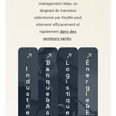
management relais
, un
dirigeant de transition
sélectionné par
KeyWe
peut
intervenir efficacement et
rapidement
dans des
secteurs variés
.
B
L
É
I
a
o
n
n
n
g
e
d
q
i
r
u
u
s
g
s
e
ti
i
t
&
q
e
ri
A
u
&
e
s
e
E