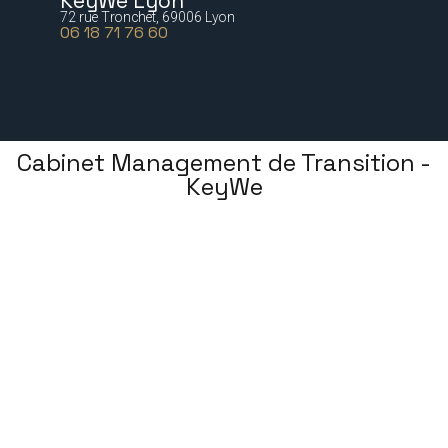
KeyWe Lyon
72 rue Tronchet, 69006 Lyon
06 18 71 76 60
Cabinet Management de Transition -
KeyWe