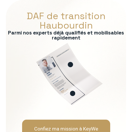
DAF de transition
Haubourdin
Parmi nos experts déjà qualifiés et mobilisables
rapidement
s :
ontrôle de gestion
bancaire
consolidation
uridique
ère
Soft Skills recherchées :
Rigueur et fiabilité
Neutralité et indépendanc
Capacité d'analyse et de 
Pédagogie envers les opér
Confiez ma mission à KeyWe