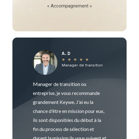
« Accompagnement »
A. D
V
★
★
★
★
★
Manager de transition
C
Manager de transition ou
Keywe est un c
entreprise, je vous recommande
management de t
grandement Keywe. J'ai eu la
humaine. Le pr
chance d'être en mission pour eux,
recrutement est
ils sont disponibles du début à la
Sophie est pro
fin du process de sélection et
de transition et 
durant la mission ils vous suivent et
indispensable e