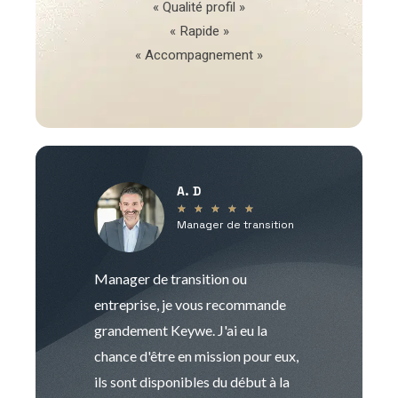
« Qualité profil »
« Rapide »
« Accompagnement »
A. D
V
★
★
★
★
★
Manager de transition
C
Manager de transition ou
Keywe est un c
entreprise, je vous recommande
management de t
grandement Keywe. J'ai eu la
humaine. Le pr
chance d'être en mission pour eux,
recrutement est
ils sont disponibles du début à la
Sophie est pro