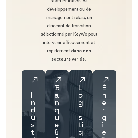
restructuration
,
de
développement
ou de
management relais
, un
dirigeant de transition
sélectionné par
KeyWe
peut
intervenir efficacement et
rapidement
dans des
secteurs variés
.
B
L
É
I
a
o
n
n
n
g
e
d
q
i
r
u
u
s
g
s
e
ti
i
t
&
q
e