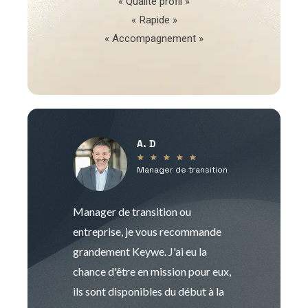
« Qualité profil »
« Rapide »
« Accompagnement »
A. D
V
★
★
★
★
★
Manager de transition
C
Manager de transition ou
Keywe est un c
entreprise, je vous recommande
management de t
grandement Keywe. J'ai eu la
humaine. Le pr
chance d'être en mission pour eux,
recrutement est
ils sont disponibles du début à la
Sophie est pro