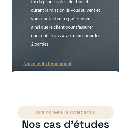
fin du process de sélection et
de transition et 
durant la mission ils vous suivent et
indispensable e
vous contactent régulièrement
manager. Gran
ainsi que le client pour s'assurer
que tout se passe au mieux pour les
2 parties.
Nos clients témoignent
DES EXEMPLES CONCRETS
Nos cas d'études