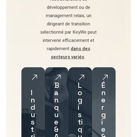
développement
ou de
management relais
, un
dirigeant de transition
sélectionné par
KeyWe
peut
intervenir efficacement et
rapidement
dans des
secteurs variés
.
B
L
É
I
a
o
n
n
n
g
e
d
q
i
r
u
u
s
g
s
e
ti
i
t
&
q
e
ri
A
u
&