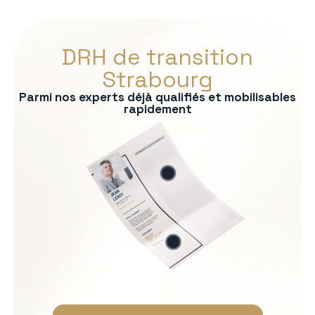
DRH de transition
Strabourg
Parmi nos experts déjà qualifiés et mobilisables
rapidement
s :
RP
formité RH
 recrutement
ationnelle
Soft Skills recherchées :
Écoute et intelligence relat
Fermeté et équité
Gestion des tensions et mé
Discrétion et confidentialit