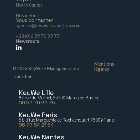
Notre équipe
Nos métiers
Nous contacter
sguerin@keywe-transition.com
+33 (0)6 59 70 99 75
Newsroom
Mentions
© 2026 KeyWe – Management de
légales
Transition
KeyWe Lille
87 rue du Molinel, 59700 Marcq-en-Baoreul
06 59 70 99 75
KeyWe Paris
5 bis rue Marguerite de Rochechouart 75009 Paris
06 77 64 21 54
KeyWe Nantes