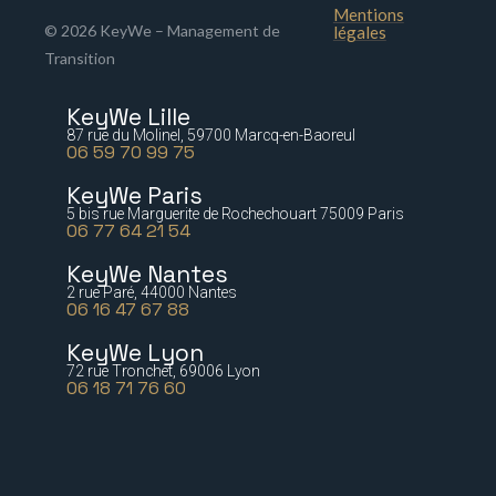
Mentions
© 2026 KeyWe – Management de
légales
Transition
KeyWe Lille
87 rue du Molinel, 59700 Marcq-en-Baoreul
06 59 70 99 75
KeyWe Paris
5 bis rue Marguerite de Rochechouart 75009 Paris
06 77 64 21 54
KeyWe Nantes
2 rue Paré, 44000 Nantes
06 16 47 67 88
KeyWe Lyon
72 rue Tronchet, 69006 Lyon
06 18 71 76 60