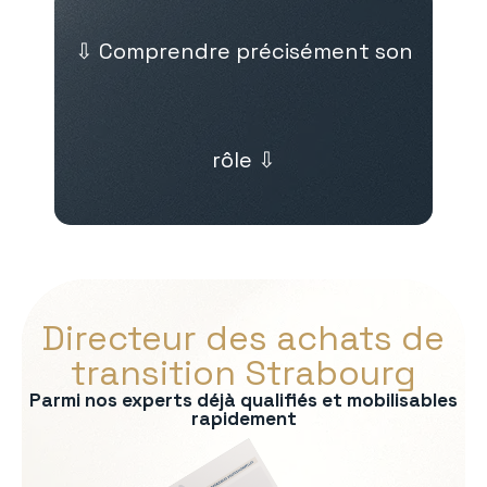
⇩ Comprendre précisément son
rôle ⇩
Directeur des achats de
transition Strabourg
Parmi nos experts déjà qualifiés et mobilisables
rapidement
s :
nel fournisseurs