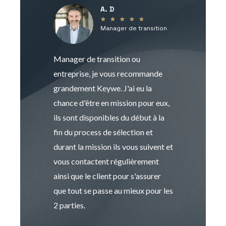
A. D
V
★
★
★
★
★
Manager de transition
C
Manager de transition ou
Keywe est un c
entreprise, je vous recommande
management de t
grandement Keywe. J'ai eu la
humaine. Le pr
chance d'être en mission pour eux,
recrutement est
ils sont disponibles du début à la
Sophie est pro
fin du process de sélection et
de transition et 
durant la mission ils vous suivent et
indispensable e
vous contactent régulièrement
manager. Gran
ainsi que le client pour s'assurer
que tout se passe au mieux pour les
2 parties.