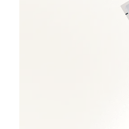
Cybersécurité et ge
Transformation digit
Gestion de projets 
Management des éq
Architecture des s