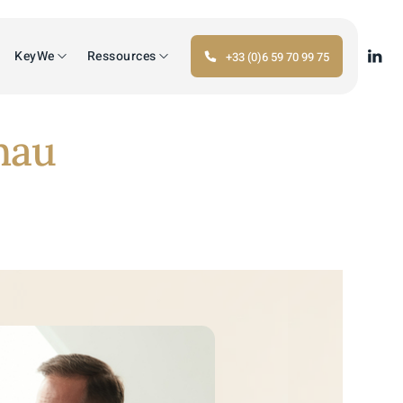
KeyWe
Ressources
+33 (0)6 59 70 99 75
nau