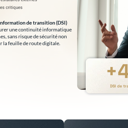
es critiques
nformation de transition (DSI)
surer une continuité informatique
es, sans risque de sécurité non
 la feuille de route digitale.
+
DSI de t