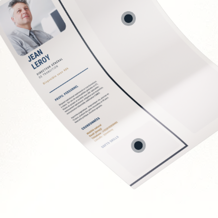
stion des risques
ale
ERP/CRM
uipes IT
ystèmes
Soft Skills recherchée
Vision stratégique et 
Capacité à vulgariser 
Rigueur et orienté rés
Leadership et gestion