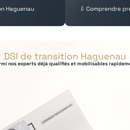
ion Haguenau
⇩ Comprendre pré
DSI de transition Haguenau
rmi nos experts déjà qualifiés et mobilisables rapidem
ées :
ilotage des SI