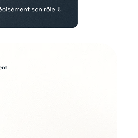
cisément son rôle ⇩
ent