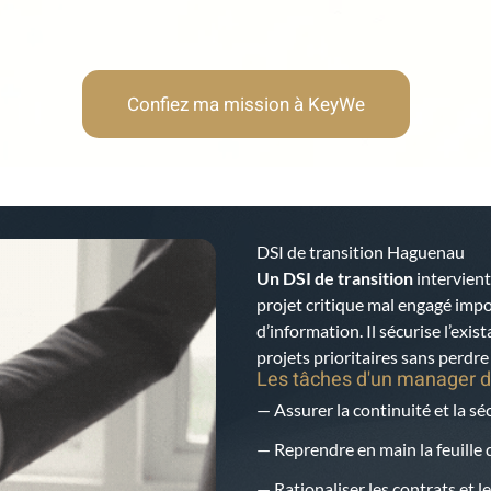
Confiez ma mission à KeyWe
DSI de transition Haguenau
Un DSI de transition
intervient
projet critique mal engagé imp
d’information. Il sécurise l’exis
projets prioritaires sans perdr
Les tâches d'un manager d
— Assurer la continuité et la s
— Reprendre en main la feuille d
— Rationaliser les contrats et le