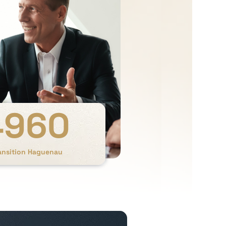
4960
ransition Haguenau