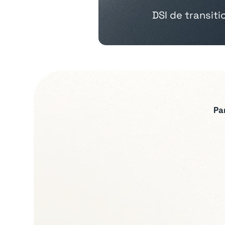
DSI de transit
Pa
Expertises recherch
Gouvernance IT et p