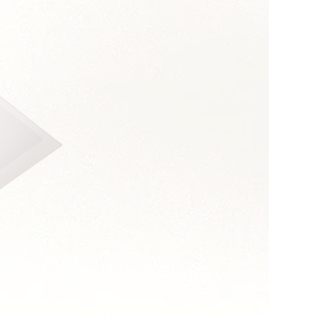
s :
sens des enjeux métier
les sujets techniques
ultats
 de la complexité