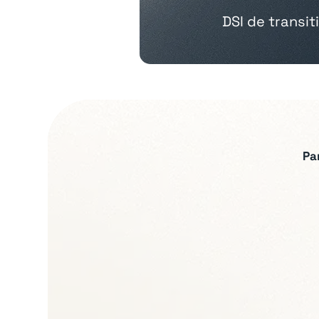
DSI de transi
Pa
Expertises recherch
Gouvernance IT et p