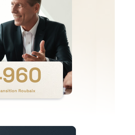
4960
ransition Roubaix