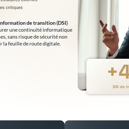
es critiques
nformation de transition (DSI)
surer une continuité informatique
es, sans risque de sécurité non
 la feuille de route digitale.
+
DSI de t