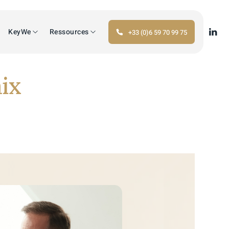
KeyWe
Ressources
+33 (0)6 59 70 99 75
ix