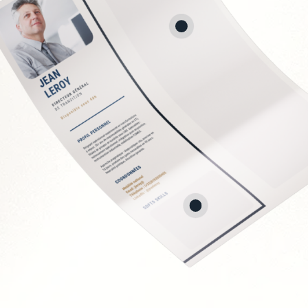
stion des risques
ale
ERP/CRM
uipes IT
ystèmes
Soft Skills recherchée
Vision stratégique et 
Capacité à vulgariser 
Rigueur et orienté rés
Leadership et gestion