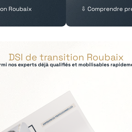
tion Roubaix
⇩ Comprendre pré
DSI de transition Roubaix
rmi nos experts déjà qualifiés et mobilisables rapidem
ées :
ilotage des SI