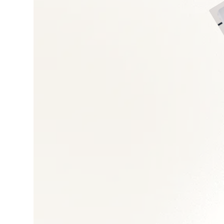
Cybersécurité et ge
Transformation digit
Gestion de projets 
Management des éq
Architecture des s