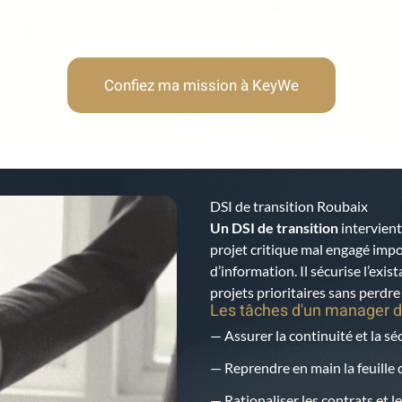
Confiez ma mission à KeyWe
DSI de transition Roubaix
Un DSI de transition
intervient
projet critique mal engagé imp
d’information. Il sécurise l’exis
projets prioritaires sans perdr
Les tâches d'un manager d
— Assurer la continuité et la s
— Reprendre en main la feuille d
— Rationaliser les contrats et le