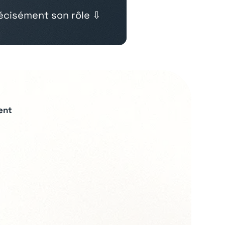
cisément son rôle ⇩
ent