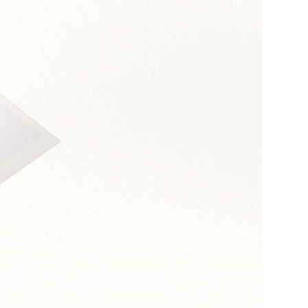
s :
sens des enjeux métier
les sujets techniques
ultats
 de la complexité