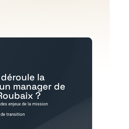
déroule la
'un manager de
Roubaix
?
 des enjeux de la mission
 de transition