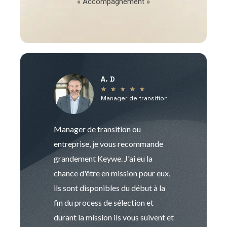
« Accompagnement »
A. D
V
★
★
★
★
★
Manager de transition
C
Manager de transition ou
Keywe est un c
entreprise, je vous recommande
management de t
grandement Keywe. J'ai eu la
humaine. Le pr
chance d'être en mission pour eux,
recrutement est
ils sont disponibles du début à la
Sophie est pro
fin du process de sélection et
de transition et 
durant la mission ils vous suivent et
indispensable e