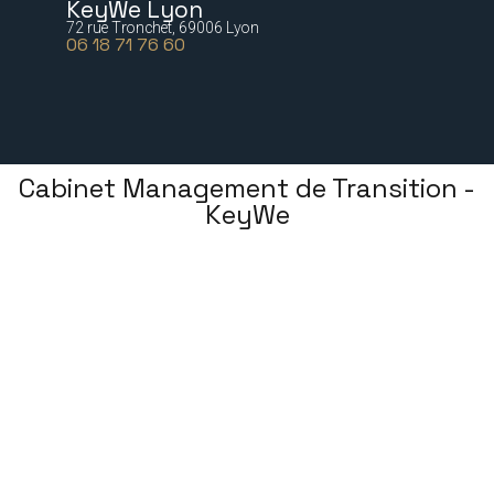
KeyWe Lyon
72 rue Tronchet, 69006 Lyon
06 18 71 76 60
Cabinet Management de Transition -
KeyWe