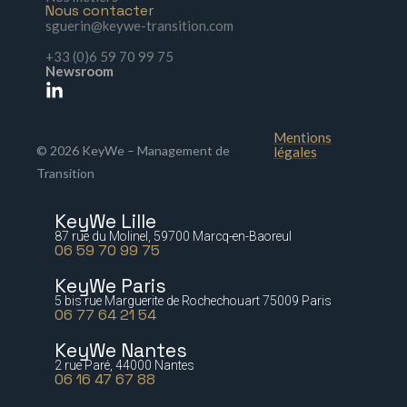
Nous contacter
sguerin@keywe-transition.com
+33 (0)6 59 70 99 75
Newsroom
Mentions
© 2026 KeyWe – Management de
légales
Transition
KeyWe Lille
87 rue du Molinel, 59700 Marcq-en-Baoreul
06 59 70 99 75
KeyWe Paris
5 bis rue Marguerite de Rochechouart 75009 Paris
06 77 64 21 54
KeyWe Nantes
2 rue Paré, 44000 Nantes
06 16 47 67 88