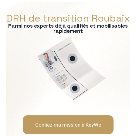
DRH de transition Roubaix
Parmi nos experts déjà qualifiés et mobilisables
rapidement
s :
RP
formité RH
 recrutement
ationnelle
Soft Skills recherchées :
Écoute et intelligence relat
Fermeté et équité
Gestion des tensions et mé
Discrétion et confidentialit
Confiez ma mission à KeyWe