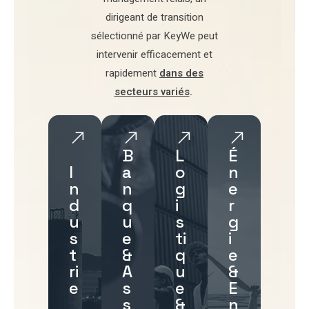
dirigeant de transition
sélectionné par
KeyWe
peut
intervenir efficacement et
rapidement
dans des
secteurs variés
.
B
L
É
I
a
o
n
n
n
g
e
d
q
i
r
u
u
s
g
s
e
ti
i
t
&
q
e
ri
A
u
&
e
s
e
E
s
&
n