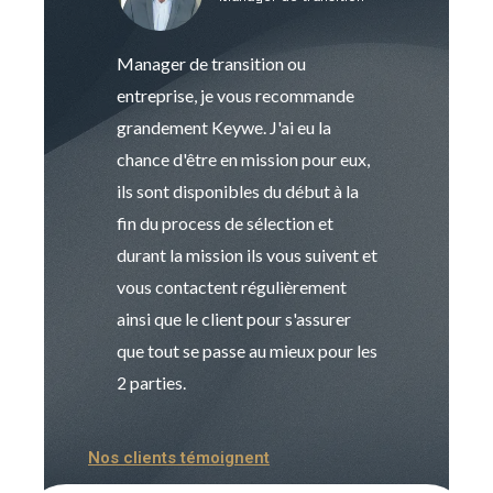
Manager de transition ou
Keywe est un c
entreprise, je vous recommande
management de t
grandement Keywe. J'ai eu la
humaine. Le pr
chance d'être en mission pour eux,
recrutement est
ils sont disponibles du début à la
Sophie est pro
fin du process de sélection et
de transition et 
durant la mission ils vous suivent et
indispensable e
vous contactent régulièrement
manager. Gran
ainsi que le client pour s'assurer
que tout se passe au mieux pour les
2 parties.
Nos clients témoignent