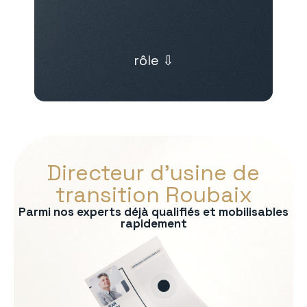
rôle ⇩
Directeur d’usine de
transition Roubaix
Parmi nos experts déjà qualifiés et mobilisables
rapidement
s :
on
rmité QHSE
e production