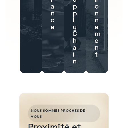
a
p
o
n
p
n
c
l
n
e
y
e
C
m
h
e
a
n
i
t
n
NOUS SOMMES PROCHES DE
VOUS
Proximité et