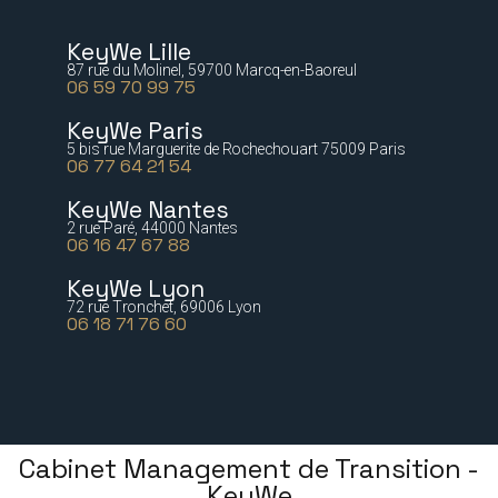
KeyWe Lille
87 rue du Molinel, 59700 Marcq-en-Baoreul
06 59 70 99 75
KeyWe Paris
5 bis rue Marguerite de Rochechouart 75009 Paris
06 77 64 21 54
KeyWe Nantes
2 rue Paré, 44000 Nantes
06 16 47 67 88
KeyWe Lyon
72 rue Tronchet, 69006 Lyon
06 18 71 76 60
Cabinet Management de Transition -
KeyWe