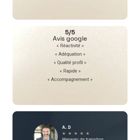
5/5
Avis google
« Réactivité »
« Adéquation »
« Qualité profil »
« Rapide »
« Accompagnement »
A. D
V
★
★
★
★
★
Manager de transition
C