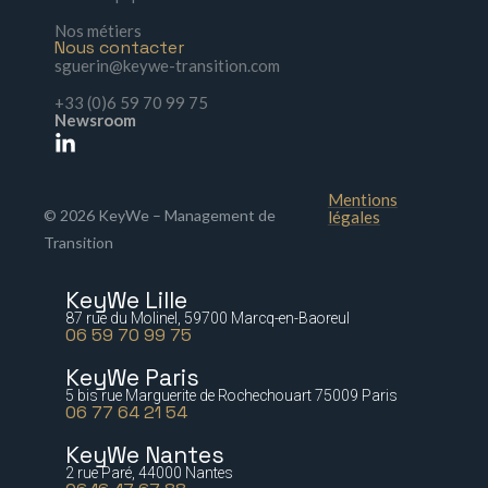
Nos métiers
Nous contacter
sguerin@keywe-transition.com
+33 (0)6 59 70 99 75
Newsroom
Mentions
© 2026 KeyWe – Management de
légales
Transition
KeyWe Lille
87 rue du Molinel, 59700 Marcq-en-Baoreul
06 59 70 99 75
KeyWe Paris
5 bis rue Marguerite de Rochechouart 75009 Paris
06 77 64 21 54
KeyWe Nantes
2 rue Paré, 44000 Nantes