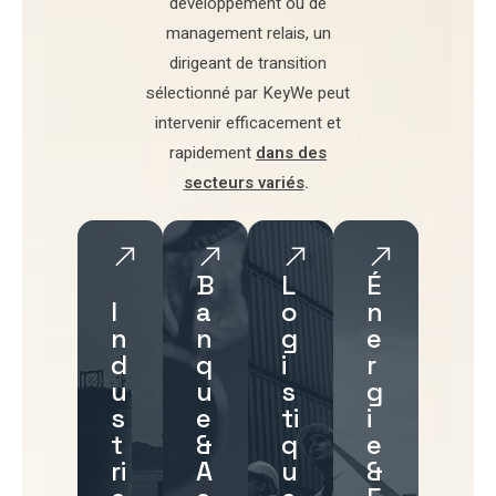
développement
ou de
management relais
, un
dirigeant de transition
sélectionné par
KeyWe
peut
intervenir efficacement et
rapidement
dans des
secteurs variés
.
B
L
É
I
a
o
n
n
n
g
e
d
q
i
r
u
u
s
g
s
e
ti
i
t
&
q
e
ri
A
u
&