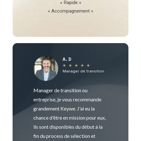
« Rapide »
« Accompagnement »
A. D
V
★
★
★
★
★
Manager de transition
C
Manager de transition ou
Keywe est un c
entreprise, je vous recommande
management de t
grandement Keywe. J'ai eu la
humaine. Le pr
chance d'être en mission pour eux,
recrutement est
ils sont disponibles du début à la
Sophie est pro
fin du process de sélection et
de transition et 