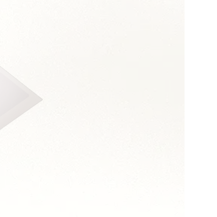
s :
présence terrain
priorités
ultats
s équipes opérationnelles