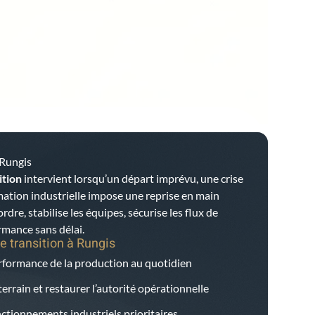
 Rungis
ition
intervient lorsqu’un départ imprévu, une crise
ation industrielle impose une reprise en main
ordre, stabilise les équipes, sécurise les flux de
rmance sans délai.
e transition à
Rungis
erformance de la production au quotidien
errain et restaurer l’autorité opérationnelle
onctionnements industriels prioritaires