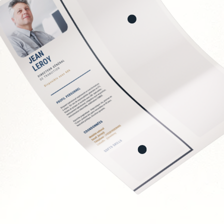
g
nformité QHSE
s de production
ielle
dustriels
Soft Skills recherchée
Autorité naturelle et 
Réactivité et sens des 
Rigueur et orienté rés
Capacité à fédérer de