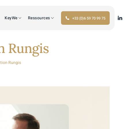
KeyWe
Ressources
+33 (0)6 59 70 99 75
on Rungis
ition Rungis