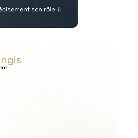
cisément son rôle ⇩
ungis
ent