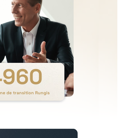
4960
ine de transition Rungis