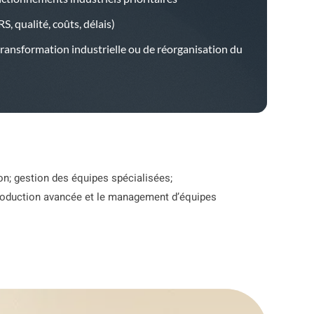
RS, qualité, coûts, délais)
ransformation industrielle ou de réorganisation du
ion; gestion des équipes spécialisées;
production avancée et le management d’équipes