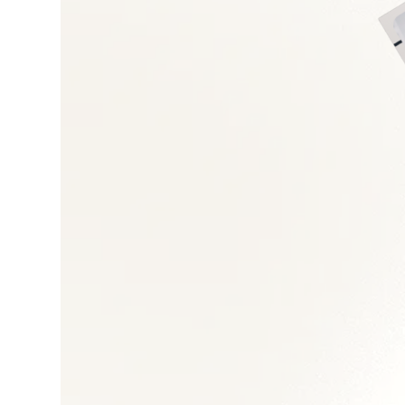
Lean manufacturin
Qualité/sécurité/co
Gestion des équipe
Maintenance industr
Gestion des coûts in