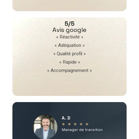
5/5
Avis google
« Réactivité »
« Adéquation »
« Qualité profil »
« Rapide »
« Accompagnement »
A. D
V
★
★
★
★
★
Manager de transition
C