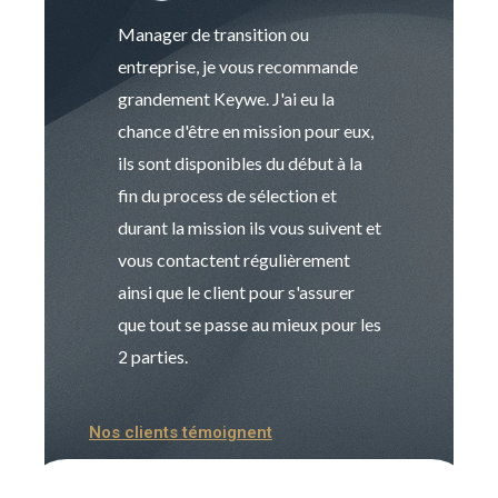
Manager de transition ou
Keywe est un c
entreprise, je vous recommande
management de t
grandement Keywe. J'ai eu la
humaine. Le pr
chance d'être en mission pour eux,
recrutement est
ils sont disponibles du début à la
Sophie est pro
fin du process de sélection et
de transition et 
durant la mission ils vous suivent et
indispensable e
vous contactent régulièrement
manager. Gran
ainsi que le client pour s'assurer
que tout se passe au mieux pour les
2 parties.
Nos clients témoignent