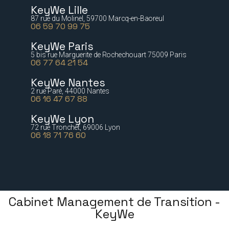
KeyWe Lille
87 rue du Molinel, 59700 Marcq-en-Baoreul
06 59 70 99 75
KeyWe Paris
5 bis rue Marguerite de Rochechouart 75009 Paris
06 77 64 21 54
KeyWe Nantes
2 rue Paré, 44000 Nantes
06 16 47 67 88
KeyWe Lyon
72 rue Tronchet, 69006 Lyon
06 18 71 76 60
Cabinet Management de Transition -
KeyWe