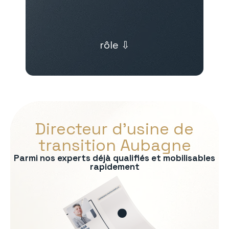
rôle ⇩
Directeur d’usine de
transition Aubagne
Parmi nos experts déjà qualifiés et mobilisables
rapidement
s :
on
rmité QHSE
e production